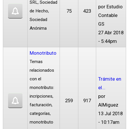
SRL, Sociedad
por
Estudio
75
423
de Hecho,
Contable
Sociedad
GS
Anónima
27 Abr 2018
- 5:44pm
Monotributo
Temas
relacionados
Trámite en
con el
el...
monotributo:
por
incripciones,
259
917
AlMiguez
facturación,
13 Jul 2018
categorías,
- 10:17am
monotributo