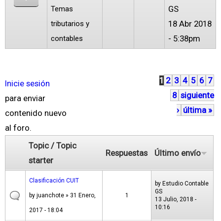
GS
Temas
18 Abr 2018
tributarios y
- 5:38pm
contables
1
2
3
4
5
6
7
P
Inicie sesión
8
siguiente
á
para enviar
›
última »
g
contenido nuevo
i
al foro.
n
Topic / Topic
Respuestas
Último envío
a
starter
s
Clasificación CUIT
by
Estudio Contable
GS
by
juanchote
» 31 Enero,
1
13 Julio, 2018 -
10:16
2017 - 18:04