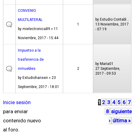
CONVENIO
by
Estudio Contabl...
MULTILATERAL
1
13 Noviembre, 2017
by
mielectronica89
» 11
- 07:19
Noviembre, 2017 - 15:44
Impuetso a la
trasferencia de
by
Maria01
inmuebles
2
27 Septiembre,
2017 - 09:53
by
Estudiohansen
» 23
Septiembre, 2017 - 18:01
Inicie sesión
1
2
3
4
5
6
7
P
para enviar
8
siguiente
á
contenido nuevo
›
última »
g
al foro.
i