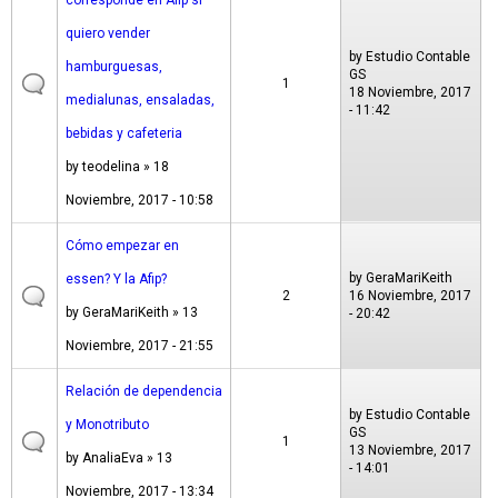
corresponde en Afip si
quiero vender
by
Estudio Contable
hamburguesas,
GS
1
18 Noviembre, 2017
medialunas, ensaladas,
- 11:42
bebidas y cafeteria
by
teodelina
» 18
Noviembre, 2017 - 10:58
Cómo empezar en
by
GeraMariKeith
essen? Y la Afip?
2
16 Noviembre, 2017
by
GeraMariKeith
» 13
- 20:42
Noviembre, 2017 - 21:55
Relación de dependencia
by
Estudio Contable
y Monotributo
GS
1
13 Noviembre, 2017
by
AnaliaEva
» 13
- 14:01
Noviembre, 2017 - 13:34