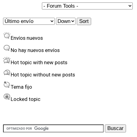
n
a
O
S
s
r
o
Envíos nuevos
d
r
e
t
No hay nuevos envíos
r
Hot topic with new posts
b
Hot topic without new posts
y
Tema fijo
Locked topic