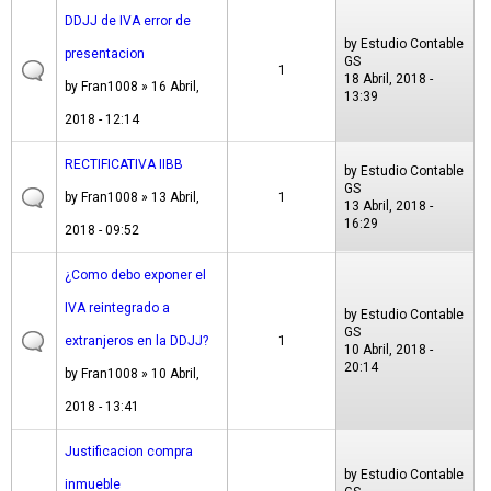
DDJJ de IVA error de
by
Estudio Contable
presentacion
GS
1
18 Abril, 2018 -
by
Fran1008
» 16 Abril,
13:39
2018 - 12:14
RECTIFICATIVA IIBB
by
Estudio Contable
GS
by
Fran1008
» 13 Abril,
1
13 Abril, 2018 -
16:29
2018 - 09:52
¿Como debo exponer el
IVA reintegrado a
by
Estudio Contable
GS
extranjeros en la DDJJ?
1
10 Abril, 2018 -
20:14
by
Fran1008
» 10 Abril,
2018 - 13:41
Justificacion compra
by
Estudio Contable
inmueble