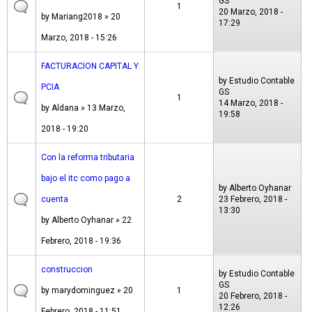
GS
1
20 Marzo, 2018 -
by
Mariang2018
» 20
17:29
Marzo, 2018 - 15:26
FACTURACION CAPITAL Y
by
Estudio Contable
PCIA
GS
1
14 Marzo, 2018 -
by
Aldana
» 13 Marzo,
19:58
2018 - 19:20
Con la reforma tributaria
bajo el itc como pago a
by
Alberto Oyhanar
cuenta
2
23 Febrero, 2018 -
13:30
by
Alberto Oyhanar
» 22
Febrero, 2018 - 19:36
construccion
by
Estudio Contable
GS
by
marydominguez
» 20
1
20 Febrero, 2018 -
12:26
Febrero, 2018 - 11:51