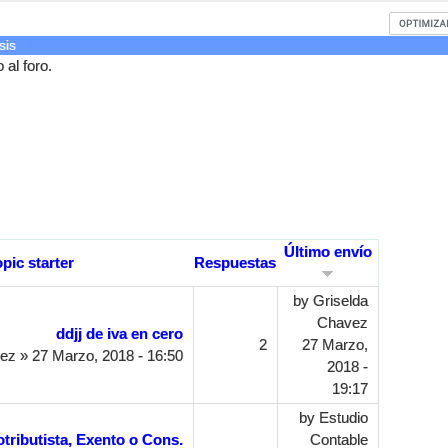
sis
al foro.
Último envío
opic starter
Respuestas
by
Griselda
Chavez
ddjj de iva en cero
2
27 Marzo,
vez
» 27 Marzo, 2018 - 16:50
2018 -
19:17
by
Estudio
tributista, Exento o Cons.
Contable