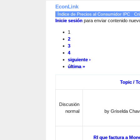
EconLink
Índice de Precios al Consumidor IPC
Cri
Inicie sesión
para enviar contenido nuevo 
1
2
3
4
siguiente ›
última »
Topic / T
Discusión
normal
by
Griselda Cha
RI que factura a Mono