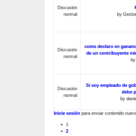
Discusión
normal
by
Gestor
como declaro en gananci
Discusión
de un contribuyente mi
normal
b
Si soy empleado de go
Discusión
debo p
normal
by
danie
Inicie sesión
para enviar contenido nuevo 
1
2