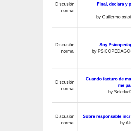
Discusión
Final, declara y 
normal
by
Guillermo osto
Discusión
Soy Psicoped
normal
by
PSICOPEDAGO
Cuando facturo de ma
Discusión
me pas
normal
by
Soledad
Discusión
Sobre responsable incri
normal
by
Al