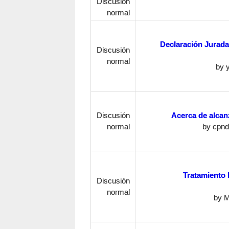
Discusión
normal
Declaración Jurad
Discusión
normal
by
Discusión
Acerca de alcan
normal
by
cpnd
Tratamiento 
Discusión
normal
by
M