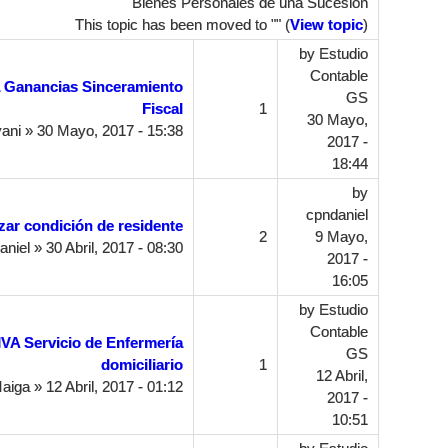
Bienes Personales de una Sucesion
This topic has been moved to "" (
View topic
)
by
Estudio
Contable
a Ganancias Sinceramiento
GS
Fiscal
1
30 Mayo,
yani
» 30 Mayo, 2017 - 15:38
2017 -
18:44
by
cpndaniel
zar condición de residente
2
9 Mayo,
aniel
» 30 Abril, 2017 - 08:30
2017 -
16:05
by
Estudio
Contable
IVA Servicio de Enfermería
GS
domiciliario
1
12 Abril,
aiga
» 12 Abril, 2017 - 01:12
2017 -
10:51