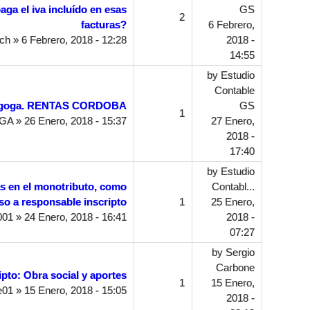
paga el iva incluído en esas
GS
2
facturas?
6 Febrero,
ich
» 6 Febrero, 2018 - 12:28
2018 -
14:55
by
Estudio
Contable
agoga. RENTAS CORDOBA
GS
1
GA
» 26 Enero, 2018 - 15:37
27 Enero,
2018 -
17:40
by
Estudio
s en el monotributo, como
Contabl...
o a responsable inscripto
1
25 Enero,
001
» 24 Enero, 2018 - 16:41
2018 -
07:27
by
Sergio
Carbone
pto: Obra social y aportes
1
15 Enero,
e01
» 15 Enero, 2018 - 15:05
2018 -