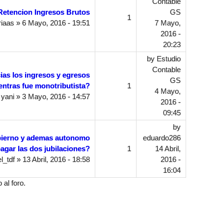
Contable
Retencion Ingresos Brutos
GS
1
iaas
» 6 Mayo, 2016 - 19:51
7 Mayo,
2016 -
20:23
by
Estudio
Contable
as los ingresos y egresos
GS
entras fue monotributista?
1
4 Mayo,
y
yani
» 3 Mayo, 2016 - 14:57
2016 -
09:45
by
bierno y ademas autonomo
eduardo286
agar las dos jubilaciones?
1
14 Abril,
l_tdf
» 13 Abril, 2016 - 18:58
2016 -
16:04
al foro.