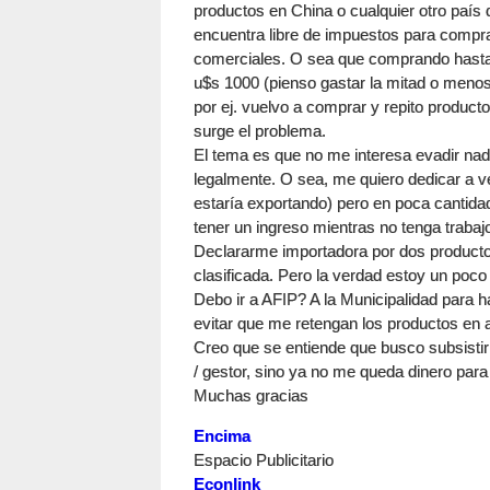
productos en China o cualquier otro país
encuentra libre de impuestos para compras
comerciales. O sea que comprando hasta 
u$s 1000 (pienso gastar la mitad o menos
por ej. vuelvo a comprar y repito produc
surge el problema.
El tema es que no me interesa evadir na
legalmente. O sea, me quiero dedicar a ven
estaría exportando) pero en poca cantida
tener un ingreso mientras no tenga trabaj
Declararme importadora por dos productos
clasificada. Pero la verdad estoy un poco
Debo ir a AFIP? A la Municipalidad para ha
evitar que me retengan los productos en 
Creo que se entiende que busco subsisti
/ gestor, sino ya no me queda dinero par
Muchas gracias
Encima
Espacio Publicitario
Econlink