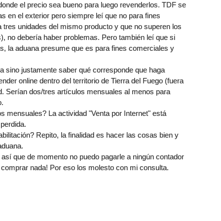
 donde el precio sea bueno para luego revenderlos. TDF se
 en el exterior pero siempre leí que no para fines
tres unidades del mismo producto y que no superen los
), no debería haber problemas. Pero también leí que si
tos, la aduana presume que es para fines comerciales y
da sino justamente saber qué corresponde que haga
der online dentro del territorio de Tierra del Fuego (fuera
d. Serían dos/tres artículos mensuales al menos para
o.
 mensuales? La actividad "Venta por Internet" está
 perdida.
bilitación? Repito, la finalidad es hacer las cosas bien y
aduana.
r así que de momento no puedo pagarle a ningún contador
a comprar nada! Por eso los molesto con mi consulta.