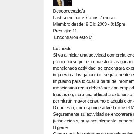
Desconectado/a
Last seen:
hace 7 años 7 meses
Miembro desde:
8 Dic 2009 - 9:15pm
Prestigio
: 11
Encontraron esto útil
Estimado
Si va a iniciar una actividad comercial e
preocuparse por el impuesto a las gananc
mencionada actividad, se encontrará exent
impuesto a las ganancias seguramente est
impuesto para lo cual, a partir del momen
mencionada renta deberá ser contemplada
tributación, será una utilidad a exterior
permitirán mayor consumo o adquisición 
Dicho esto, corresponde advertir que el M
Seguramente su actividad se encontrará s
jurisdicción y, muy posiblemente, deberá
Higiene.
Como verá, las referencias mencionadas a