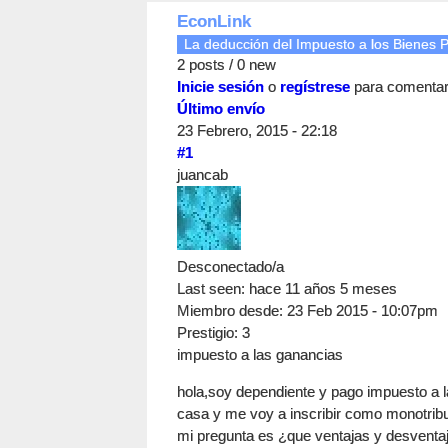
EconLink
La deducción del Impuesto a los Bienes P
2 posts / 0 new
Inicie sesión
o
regístrese
para comenta
Último envío
23 Febrero, 2015 - 22:18
#1
juancab
Desconectado/a
Last seen:
hace 11 años 5 meses
Miembro desde:
23 Feb 2015 - 10:07pm
Prestigio
: 3
impuesto a las ganancias
hola,soy dependiente y pago impuesto a 
casa y me voy a inscribir como monotributi
mi pregunta es ¿que ventajas y desventaj