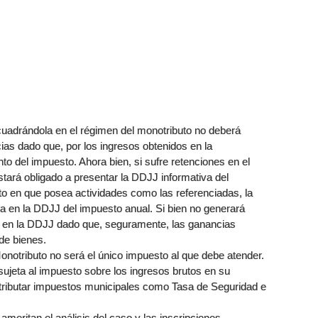
ncuadrándola en el régimen del monotributo no deberá
ias dado que, por los ingresos obtenidos en la
o del impuesto. Ahora bien, si sufre retenciones en el
ará obligado a presentar la DDJJ informativa del
to en que posea actividades como las referenciadas, la
 en la DDJJ del impuesto anual. Si bien no generará
izar en la DDJJ dado que, seguramente, las ganancias
de bienes.
onotributo no será el único impuesto al que debe atender.
ujeta al impuesto sobre los ingresos brutos en su
 tributar impuestos municipales como Tasa de Seguridad e
meritan el análisis del caso y las inscripciones