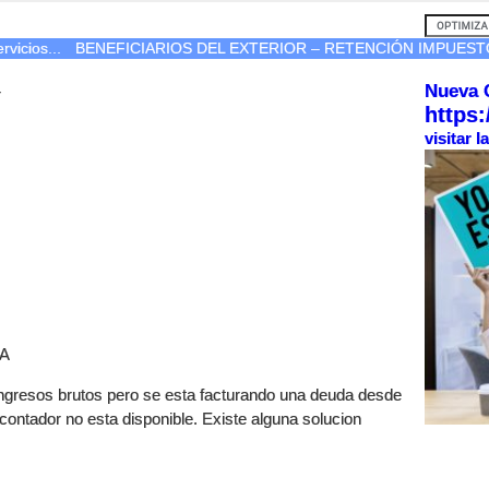
vicios...
BENEFICIARIOS DEL EXTERIOR – RETENCIÓN IMPUESTO 
Nueva 
r
https:
visitar 
BA
ngresos brutos pero se esta facturando una deuda desde
ontador no esta disponible. Existe alguna solucion