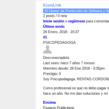
EconLink
El Cluster de Producción de Software y Ser
2 posts / 0 new
Inicie sesión
o
regístrese
para comenta
Último envío
26 Enero, 2018 - 15:37
#1
PSICOPEDAGOGA
Desconectado/a
Last seen:
hace 7 años 7 meses
Miembro desde:
26 Ene 2018 - 3:35pm
Prestigio
: 0
Soy Psicopedagoga. RENTAS CORDO
Como profesional se que no debo pagar i
hace un año. No me dan soluciones y mi c
Encima
Espacio Publicitario