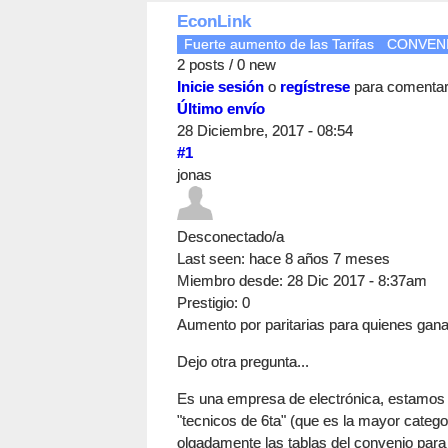
EconLink
Fuerte aumento de las Tarifas
CONVENI
2 posts / 0 new
Inicie sesión
o
regístrese
para comenta
Último envío
28 Diciembre, 2017 - 08:54
#1
jonas
Desconectado/a
Last seen:
hace 8 años 7 meses
Miembro desde:
28 Dic 2017 - 8:37am
Prestigio
: 0
Aumento por paritarias para quienes gan
Dejo otra pregunta...
Es una empresa de electrónica, estamo
"tecnicos de 6ta" (que es la mayor categ
olgadamente las tablas del convenio para 