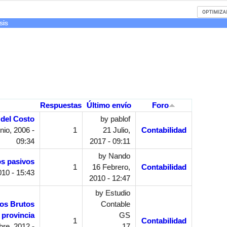
sis
Respuestas
Último envío
Foro
 del Costo
by
pablof
nio, 2006 -
1
21 Julio,
Contabilidad
09:34
2017 - 09:11
by
Nando
os pasivos
1
16 Febrero,
Contabilidad
10 - 15:43
2010 - 12:47
by
Estudio
sos Brutos
Contable
 provincia
GS
1
Contabilidad
re, 2012 -
17