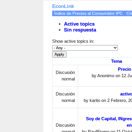
EconLink
Índice de Precios al Consumidor IPC
Cri
Active topics
Sin respuesta
Show active topics in:
Tema
Precio
Discusión
by
Anonimo
on 12 Ju
normal
Discusión
activ
normal
by
karito
on 2 Febrero, 20
Soy de Capital, INgre
Discusión
en
normal
by
RaulRivero
on 11 Octub