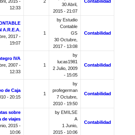
ril, 2015 -
2
Contabilidad
30 Abril,
12:33
2015 - 21:07
by
Estudio
ONTABLE
Contable
 A.R.E.A.
1
GS
Contabilidad
re, 2017 -
30 Octubre,
19:07
2017 - 13:08
by
ntegro IVA
lucas1981
re, 2007 -
1
Contabilidad
2 Julio, 2009
12:33
- 15:05
by
o de Caja
profegerman
1
Contabilidad
010 - 20:15
7 Octubre,
2010 - 19:50
ntas sobre
by
EMILSE
 de viajes
A
Contabilidad
nio, 2015 -
1 Junio,
10:06
2015 - 10:06