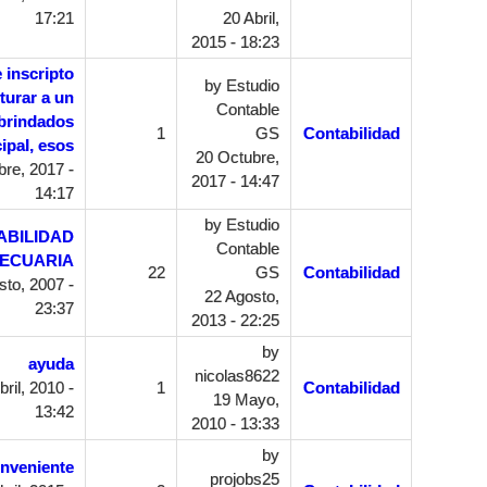
17:21
20 Abril,
2015 - 18:23
 inscripto
by
Estudio
cturar a un
Contable
 brindados
1
GS
Contabilidad
ipal, esos
20 Octubre,
re, 2017 -
2017 - 14:47
14:17
by
Estudio
ABILIDAD
Contable
ECUARIA
22
GS
Contabilidad
to, 2007 -
22 Agosto,
23:37
2013 - 22:25
by
ayuda
nicolas8622
ril, 2010 -
1
Contabilidad
19 Mayo,
13:42
2010 - 13:33
by
nveniente
projobs25