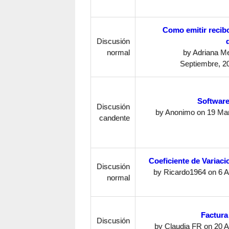
Como emitir recib
Discusión
normal
by
Adriana Me
Septiembre, 20
Software
Discusión
by
Anonimo
on 19 Mar
candente
Coeficiente de Variacio
Discusión
by
Ricardo1964
on 6 Ab
normal
Factura
Discusión
by
Claudia FR
on 20 Ab