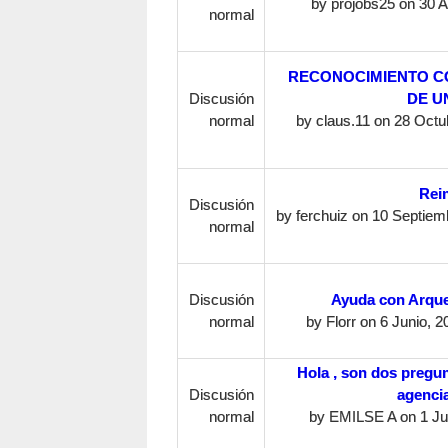
by
projobs25
on 30 Ab
normal
RECONOCIMIENTO C
Discusión
DE UN
normal
by
claus.11
on 28 Octub
Rei
Discusión
by
ferchuiz
on 10 Septiemb
normal
Discusión
Ayuda con Arque
normal
by
Florr
on 6 Junio, 2
Hola , son dos pregu
Discusión
agencia
normal
by
EMILSE A
on 1 Ju