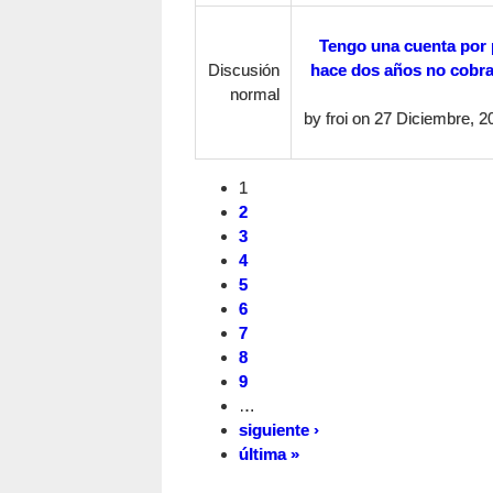
Tengo una cuenta por 
Discusión
hace dos años no cobr
normal
by
froi
on 27 Diciembre, 20
1
2
3
4
5
6
7
8
9
…
siguiente ›
última »