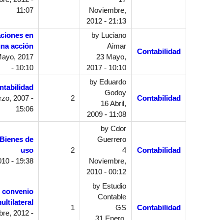
11:07
Noviembre,
2012 - 21:13
aciones en
by
Luciano
una acción
Aimar
Contabilidad
ayo, 2017
23 Mayo,
- 10:10
2017 - 10:10
by
Eduardo
ntabilidad
Godoy
zo, 2007 -
2
Contabilidad
16 Abril,
15:06
2009 - 11:08
by
Cdor
 Bienes de
Guerrero
uso
2
4
Contabilidad
010 - 19:38
Noviembre,
2010 - 00:12
by
Estudio
 convenio
Contable
ultilateral
1
GS
Contabilidad
re, 2012 -
31 Enero,