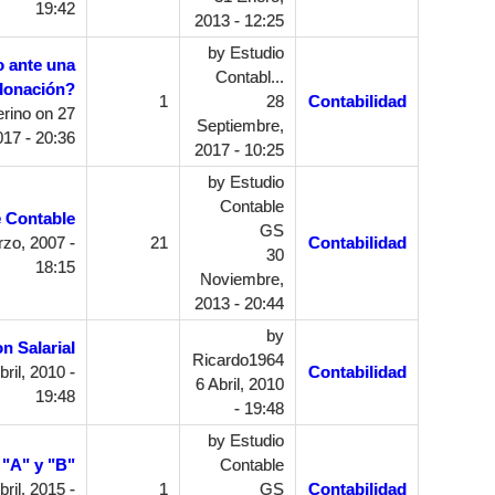
19:42
2013 - 12:25
by
Estudio
o ante una
Contabl...
donación?
1
28
Contabilidad
rino
on 27
Septiembre,
17 - 20:36
2017 - 10:25
by
Estudio
Contable
 Contable
GS
zo, 2007 -
21
Contabilidad
30
18:15
Noviembre,
2013 - 20:44
by
n Salarial
Ricardo1964
ril, 2010 -
Contabilidad
6 Abril, 2010
19:48
- 19:48
by
Estudio
 "A" y "B"
Contable
ril, 2015 -
1
GS
Contabilidad