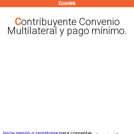
Econlink
Pasar
al
Contribuyente Convenio
contenido
Multilateral y pago mínimo.
principal
Inicie sesión
o
regístrese
para comentar