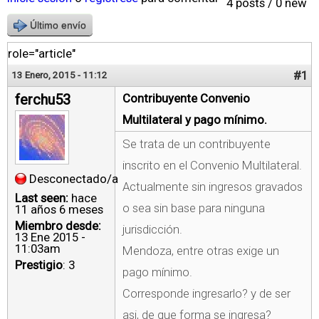
4 posts / 0 new
Último envío
role="article"
#1
13 Enero, 2015 - 11:12
ferchu53
Contribuyente Convenio
Multilateral y pago mínimo.
Se trata de un contribuyente
inscrito en el Convenio Multilateral.
Desconectado/a
Actualmente sin ingresos gravados
Last seen:
hace
o sea sin base para ninguna
11 años 6 meses
Miembro desde:
jurisdicción.
13 Ene 2015 -
11:03am
Mendoza, entre otras exige un
Prestigio
: 3
pago mínimo.
Corresponde ingresarlo? y de ser
asi, de que forma se ingresa?