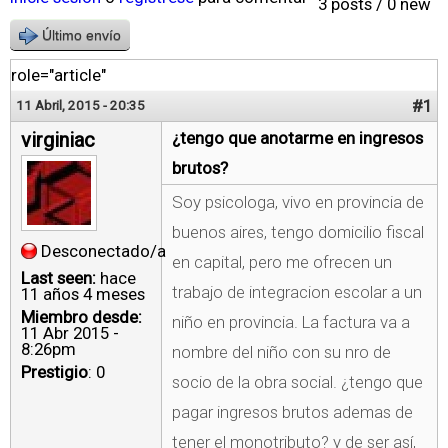
3 posts / 0 new
Último envío
role="article"
#1
11 Abril, 2015 - 20:35
virginiac
¿tengo que anotarme en ingresos
brutos?
Soy psicologa, vivo en provincia de
buenos aires, tengo domicilio fiscal
Desconectado/a
en capital, pero me ofrecen un
Last seen:
hace
trabajo de integracion escolar a un
11 años 4 meses
Miembro desde:
niño en provincia. La factura va a
11 Abr 2015 -
8:26pm
nombre del niño con su nro de
Prestigio
: 0
socio de la obra social. ¿tengo que
pagar ingresos brutos ademas de
tener el monotributo? y de ser así,