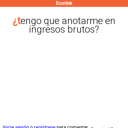
Econlink
Pasar
al
¿tengo que anotarme en
contenido
ingresos brutos?
principal
Inicie sesión
o
regístrese
para comentar