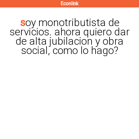
Econlink
Pasar
al
soy monotributista de
contenido
servicios. ahora quiero dar
principal
de alta jubilacion y obra
social, como lo hago?