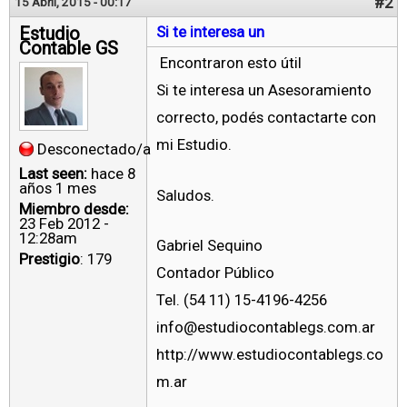
#2
15 Abril, 2015 - 00:17
Estudio
Si te interesa un
Contable GS
Encontraron esto útil
Si te interesa un Asesoramiento
correcto, podés contactarte con
mi Estudio.
Desconectado/a
Last seen:
hace 8
años 1 mes
Saludos.
Miembro desde:
23 Feb 2012 -
12:28am
Gabriel Sequino
Prestigio
: 179
Contador Público
Tel. (54 11) 15-4196-4256
info@estudiocontablegs.com.ar
http://www.estudiocontablegs.co
m.ar