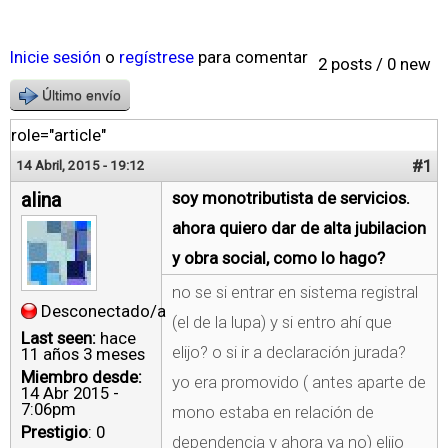
Inicie sesión
o
regístrese
para comentar
2 posts / 0 new
Último envío
role="article"
#1
14 Abril, 2015 - 19:12
alina
soy monotributista de servicios.
ahora quiero dar de alta jubilacion
y obra social, como lo hago?
no se si entrar en sistema registral
Desconectado/a
(el de la lupa) y si entro ahí que
Last seen:
hace
elijo? o si ir a declaración jurada?
11 años 3 meses
Miembro desde:
yo era promovido ( antes aparte de
14 Abr 2015 -
7:06pm
mono estaba en relación de
Prestigio
: 0
dependencia y ahora ya no) elijo