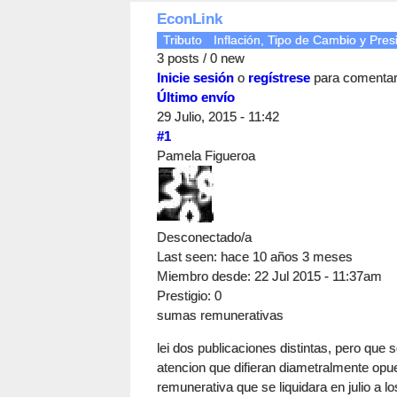
EconLink
Tributo
Inflación, Tipo de Cambio y Presi
3 posts / 0 new
Inicie sesión
o
regístrese
para comenta
Último envío
29 Julio, 2015 - 11:42
#1
Pamela Figueroa
Desconectado/a
Last seen:
hace 10 años 3 meses
Miembro desde:
22 Jul 2015 - 11:37am
Prestigio
: 0
sumas remunerativas
lei dos publicaciones distintas, pero que 
atencion que difieran diametralmente op
remunerativa que se liquidara en julio a 