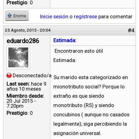
Prestigio
: 0
Inicie sesión
o
regístrese
para comentar
Encima
#4
25 Agosto, 2015 - 20:04
eduardo286
Estimada:
Encontraron esto útil
Estimada:
Desconectado/a
Su marido esta categorizado en
Last seen:
hace 9
mionotributo social? Porque lo
años 10 meses
Miembro desde:
extraño es que siendo
20 Jul 2015 -
monotributo (RS) y siendo
7:20pm
Prestigio
: 0
concubinos ( aunque no casados
legalmente); siga percibiendo la
asignación universal.