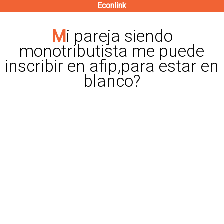
Econlink
Pasar
al
Mi pareja siendo
contenido
monotributista me puede
principal
inscribir en afip,para estar en
blanco?