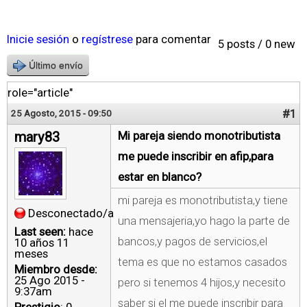
Inicie sesión
o
regístrese
para comentar
5 posts / 0 new
Último envío
role="article"
#1
25 Agosto, 2015 - 09:50
mary83
Mi pareja siendo monotributista
me puede inscribir en afip,para
estar en blanco?
mi pareja es monotributista,y tiene
Desconectado/a
una mensajeria,yo hago la parte de
Last seen:
hace
bancos,y pagos de servicios,el
10 años 11
meses
tema es que no estamos casados
Miembro desde:
25 Ago 2015 -
pero si tenemos 4 hijos,y necesito
9:37am
saber si el me puede inscribir para