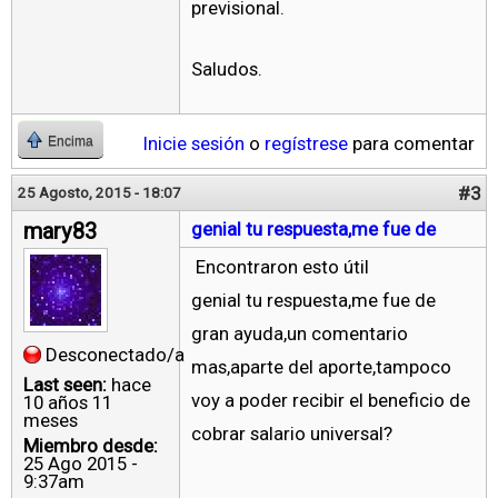
previsional.
Saludos.
Inicie sesión
o
regístrese
para comentar
Encima
#3
25 Agosto, 2015 - 18:07
mary83
genial tu respuesta,me fue de
Encontraron esto útil
genial tu respuesta,me fue de
gran ayuda,un comentario
Desconectado/a
mas,aparte del aporte,tampoco
Last seen:
hace
voy a poder recibir el beneficio de
10 años 11
meses
cobrar salario universal?
Miembro desde:
25 Ago 2015 -
9:37am