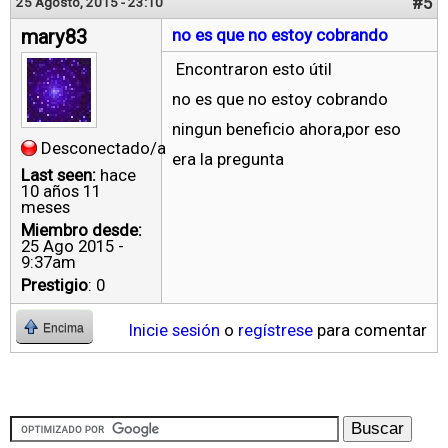
#5
25 Agosto, 2015 - 23:10
mary83
no es que no estoy cobrando
Encontraron esto útil
no es que no estoy cobrando
ningun beneficio ahora,por eso
Desconectado/a
era la pregunta
Last seen:
hace
10 años 11
meses
Miembro desde:
25 Ago 2015 -
9:37am
Prestigio
: 0
Inicie sesión
o
regístrese
para comentar
Encima