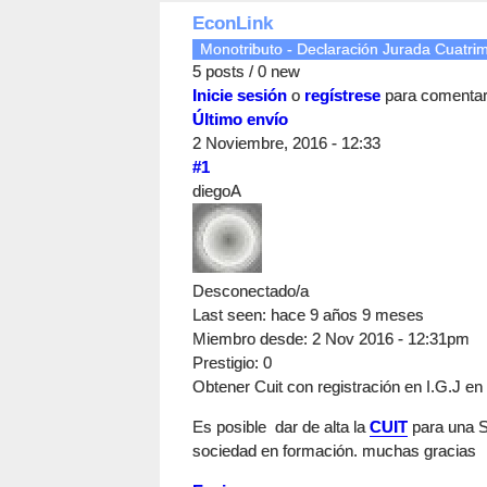
EconLink
Monotributo - Declaración Jurada Cuatrim
5 posts / 0 new
Inicie sesión
o
regístrese
para comenta
Último envío
2 Noviembre, 2016 - 12:33
#1
diegoA
Desconectado/a
Last seen:
hace 9 años 9 meses
Miembro desde:
2 Nov 2016 - 12:31pm
Prestigio
: 0
Obtener Cuit con registración en I.G.J en 
Es posible dar de alta la
CUIT
para una S.
sociedad en formación. muchas gracias