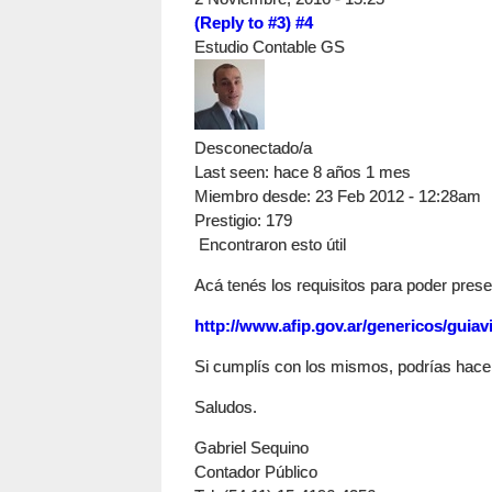
(Reply to #3)
#4
Estudio Contable GS
Desconectado/a
Last seen:
hace 8 años 1 mes
Miembro desde:
23 Feb 2012 - 12:28am
Prestigio
: 179
Encontraron esto útil
Acá tenés los requisitos para poder pres
http://www.afip.gov.ar/genericos/guiavi
Si cumplís con los mismos, podrías hacer e
Saludos.
Gabriel Sequino
Contador Público