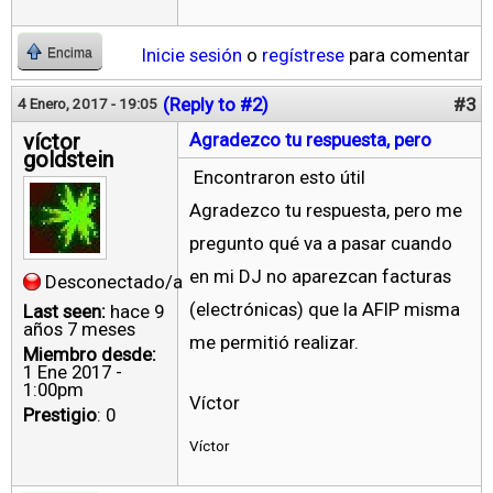
Inicie sesión
o
regístrese
para comentar
Encima
(Reply to #2)
#3
4 Enero, 2017 - 19:05
víctor
Agradezco tu respuesta, pero
goldstein
Encontraron esto útil
Agradezco tu respuesta, pero me
pregunto qué va a pasar cuando
en mi DJ no aparezcan facturas
Desconectado/a
(electrónicas) que la AFIP misma
Last seen:
hace 9
años 7 meses
me permitió realizar.
Miembro desde:
1 Ene 2017 -
1:00pm
Víctor
Prestigio
: 0
Víctor