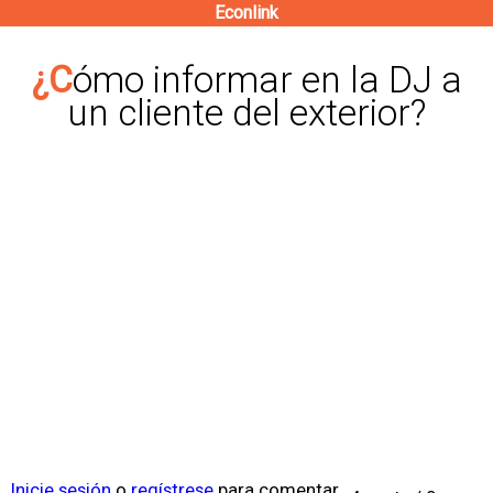
Econlink
Pasar
al
¿Cómo informar en la DJ a
contenido
un cliente del exterior?
principal
Inicie sesión
o
regístrese
para comentar