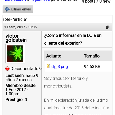
4 posts / 0 new
Último envío
role="article"
#1
1 Enero, 2017 - 13:06
víctor
¿Cómo informar en la DJ a un
goldstein
cliente del exterior?
Adjunto
Tamaño
dj_3.png
94.63 KB
Desconectado/a
Last seen:
hace 9
Soy traductor literario y
años 7 meses
Miembro desde:
monotributista.
1 Ene 2017 -
1:00pm
Prestigio
: 0
En mi declaración jurada del último
cuatrimestre de 2016 debo incluir a