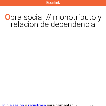
Econlink
Pasar
al
Obra social // monotributo y
contenido
relacion de dependencia
principal
Inicie sesión
o
regístrese
para comentar