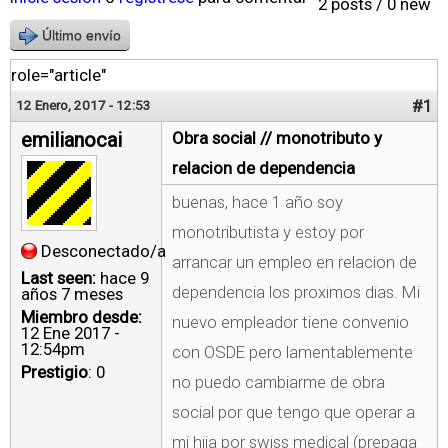
2 posts / 0 new
Último envío
role="article"
#1
12 Enero, 2017 - 12:53
emilianocai
Obra social // monotributo y
relacion de dependencia
buenas, hace 1 año soy
monotributista y estoy por
Desconectado/a
arrancar un empleo en relacion de
Last seen:
hace 9
dependencia los proximos dias. Mi
años 7 meses
Miembro desde:
nuevo empleador tiene convenio
12 Ene 2017 -
12:54pm
con OSDE pero lamentablemente
Prestigio
: 0
no puedo cambiarme de obra
social por que tengo que operar a
mi hija por swiss medical (prepaga