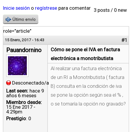
Inicie sesión
o
regístrese
para comentar
3 posts / 0 new
Último envío
role="article"
#1
15 Enero, 2017 - 16:43
Pauandornino
Cómo se pone el IVA en factura
electrónica a monotributista
Al realizar una factura electrónica
de un RI a Monotributista ( factura
Desconectado/a
B) consulta en la condición de iva
Last seen:
hace 9
se pone la opción según sea el % ,
años 6 meses
Miembro desde:
o se tomaría la opción no gravado?
15 Ene 2017 -
4:29pm
Prestigio
: 0