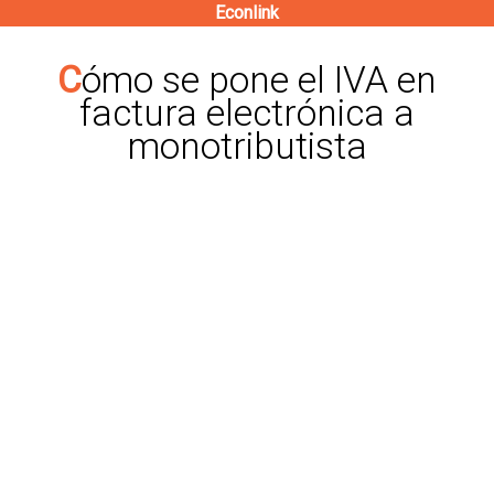
Econlink
Pasar
al
Cómo se pone el IVA en
contenido
factura electrónica a
principal
monotributista