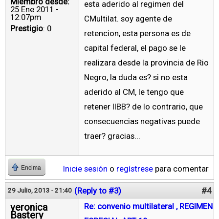
Miembro desde:
esta aderido al regimen del
25 Ene 2011 -
12:07pm
CMultilat. soy agente de
Prestigio
: 0
retencion, esta persona es de
capital federal, el pago se le
realizara desde la provincia de Rio
Negro, la duda es? si no esta
aderido al CM, le tengo que
retener IIBB? de lo contrario, que
consecuencias negativas puede
traer? gracias...
Inicie sesión
o
regístrese
para comentar
Encima
(Reply to #3)
#4
29 Julio, 2013 - 21:40
veronica
Re: convenio multilateral , REGIMEN
Bastery