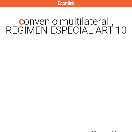
Econlink
Pasar
al
convenio multilateral ,
contenido
REGIMEN ESPECIAL ART 10
principal