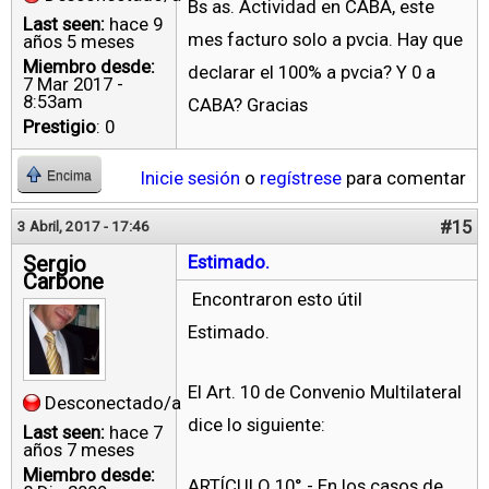
Bs as. Actividad en CABA, este
Last seen:
hace 9
mes facturo solo a pvcia. Hay que
años 5 meses
Miembro desde:
declarar el 100% a pvcia? Y 0 a
7 Mar 2017 -
8:53am
CABA? Gracias
Prestigio
: 0
Inicie sesión
o
regístrese
para comentar
Encima
#15
3 Abril, 2017 - 17:46
Sergio
Estimado.
Carbone
Encontraron esto útil
Estimado.
El Art. 10 de Convenio Multilateral
Desconectado/a
dice lo siguiente:
Last seen:
hace 7
años 7 meses
Miembro desde:
​ARTÍCULO 10° - En los casos de