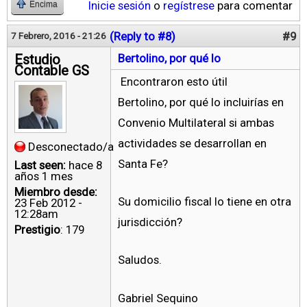
Inicie sesión
o
regístrese
para comentar
Encima
(Reply to #8)
#9
7 Febrero, 2016 - 21:26
Estudio
Bertolino, por qué lo
Contable GS
Encontraron esto útil
Bertolino, por qué lo incluirías en
Convenio Multilateral si ambas
actividades se desarrollan en
Desconectado/a
Santa Fe?
Last seen:
hace 8
años 1 mes
Miembro desde:
Su domicilio fiscal lo tiene en otra
23 Feb 2012 -
12:28am
jurisdicción?
Prestigio
: 179
Saludos.
Gabriel Sequino