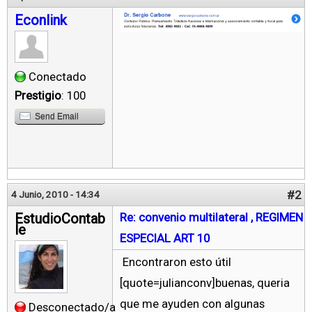
Econlink
Conectado
Prestigio
: 100
Send Email
#2
4 Junio, 2010 - 14:34
EstudioContab
Re: convenio multilateral , REGIMEN
le
ESPECIAL ART 10
Encontraron esto útil
[quote=julianconv]buenas, queria
que me ayuden con algunas
Desconectado/a