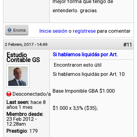
mejor forma que tengo de
entenderlo. gracias.
Inicie sesión
o
regístrese
para comentar
Encima
#11
2 Febrero, 2017 - 14:49
Estudio
Si hablamos liquidás por Art.
Contable GS
Encontraron esto útil
Si hablamos liquidás por Art. 10:
Base Imponible GBA $1.000
Desconectado/a
Last seen:
hace 8
años 1 mes
$1.000 x 3,5% ($35);
Miembro desde:
23 Feb 2012 -
12:28am
Prestigio
: 179