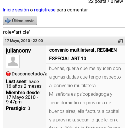
22 posts / 0 new
Inicie sesión
o
regístrese
para comentar
Último envío
role="article"
#1
17 Mayo, 2010 - 22:00
julianconv
convenio multilateral , REGIMEN
ESPECIAL ART 10
buenas, queria que me ayuden con
Desconectado/a
algunas dudas que tengo respecto
Last seen:
hace
al convenio multilateral.
16 años 2 meses
Miembro desde:
Mi señora es psicopedagoga y
17 Mayo 2010 -
9:47pm
tiene domicilio en provincia de
Prestigio
: 0
buenos aires, ella factura a capital
y a provincia, segun lo que lei en el