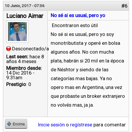
#6
10 Junio, 2017 - 07:36
Luciano Aimar
No sé si es usual, pero yo
Encontraron esto útil
No sé si es usual, pero yo soy
monotributista y operé en bolsa
Desconectado/a
algunos años. No con mucha
Last seen:
hace 8
plata, habrán si 20 mil en la época
años 4 meses
Miembro desde:
de Néshtor y siendo de las
14 Dic 2016 -
9:31am
categorías mas bajas. Ya no
Prestigio
: 0
opero mas en Argentina, una vez
que probaste un broker extranjero
no volvés mas, ja ja.
Inicie sesión
o
regístrese
para comentar
Encima