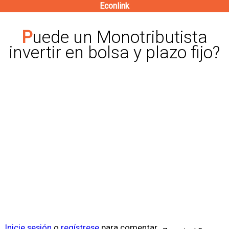
Econlink
Pasar
al
Puede un Monotributista
contenido
invertir en bolsa y plazo fijo?
principal
Inicie sesión
o
regístrese
para comentar