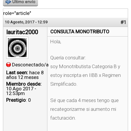
Último envío
role="article"
#1
10 Agosto, 2017 - 12:59
lauritac2000
CONSULTA MONOTRIBUTO
Hola,
Quería consultar:
Desconectado/a
soy Monotributista Categoria B y
Last seen:
hace 8
estoy inscripta en IIBB x Regimen
años 12 meses
Miembro desde:
Simplificado.
10 Ago 2017 -
12:53pm
Prestigio
: 0
Sé que cada 4 meses tengo que
recategorizarme si aumento mi
facturación.