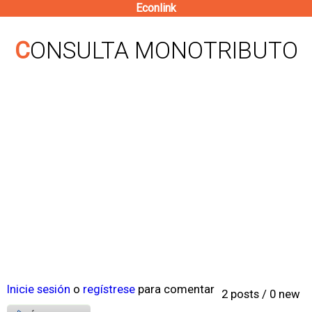
Econlink
Pasar
al
CONSULTA MONOTRIBUTO
contenido
principal
Inicie sesión
o
regístrese
para comentar
2 posts / 0 new