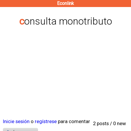
Econlink
Pasar
al
consulta monotributo
contenido
principal
Inicie sesión
o
regístrese
para comentar
2 posts / 0 new