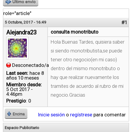
Último envío
role="article"
#1
5 Octubre, 2017 - 16:49
Alejandra23
consulta monotributo
Hola Buenas Tardes, quisiera saber
si siendo monotributista,se puede
tener otro negocio(en mi caso)
Desconectado/a
dentro del mismo monotributo o
Last seen:
hace 8
hay que realizar nuevamente los
años 10 meses
Miembro desde:
tramites de acuerdo al rubro de mi
5 Oct 2017 -
4:46pm
negocio.Gracias
Prestigio
: 0
Inicie sesión
o
regístrese
para comentar
Encima
Espacio Publicitario