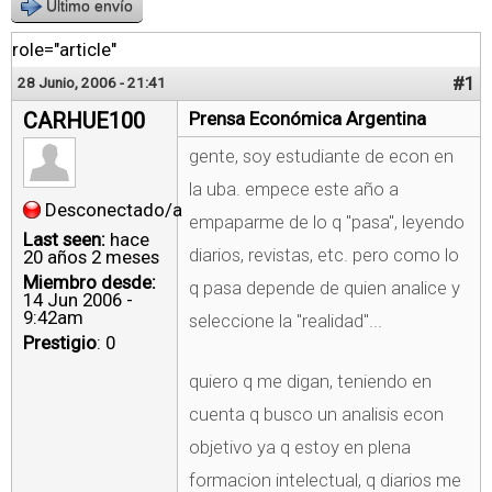
Último envío
role="article"
#1
28 Junio, 2006 - 21:41
CARHUE100
Prensa Económica Argentina
gente, soy estudiante de econ en
la uba. empece este año a
Desconectado/a
empaparme de lo q "pasa", leyendo
Last seen:
hace
diarios, revistas, etc. pero como lo
20 años 2 meses
Miembro desde:
q pasa depende de quien analice y
14 Jun 2006 -
9:42am
seleccione la "realidad"...
Prestigio
: 0
quiero q me digan, teniendo en
cuenta q busco un analisis econ
objetivo ya q estoy en plena
formacion intelectual, q diarios me