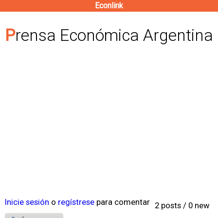
Econlink
Pasar
al
Prensa Económica Argentina
contenido
principal
Inicie sesión
o
regístrese
para comentar
2 posts / 0 new