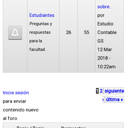
sobre...
Estudiantes
por
Estudio
Preguntas y
26
55
Contable
respuestas
GS
para la
12 Mar
facultad.
2018 -
10:22am
1
2
siguiente
P
Inicie sesión
›
última »
á
para enviar
g
contenido nuevo
i
al foro.
n