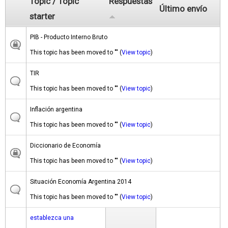
Topic / Topic
Respuestas
Último envío
a
starter
s
PIB - Producto Interno Bruto
This topic has been moved to "" (
View topic
)
TIR
This topic has been moved to "" (
View topic
)
Inflación argentina
This topic has been moved to "" (
View topic
)
Diccionario de Economía
This topic has been moved to "" (
View topic
)
Situación Economía Argentina 2014
This topic has been moved to "" (
View topic
)
establezca una