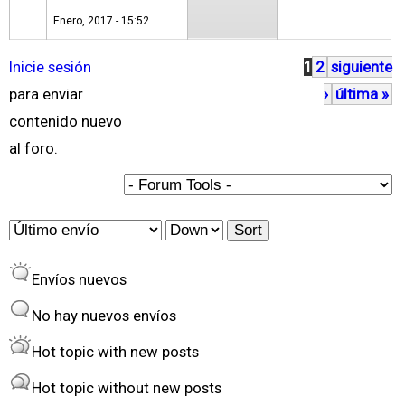
Enero, 2017 - 15:52
Inicie sesión
1
2
siguiente
P
para enviar
›
última »
á
contenido nuevo
g
al foro.
i
n
a
O
S
s
r
o
Envíos nuevos
d
r
e
t
No hay nuevos envíos
r
Hot topic with new posts
b
Hot topic without new posts
y