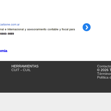
omia
HERRAMIENTAS
Contact
CUIT
-
CUIL
© 2026 T
Término
Política 