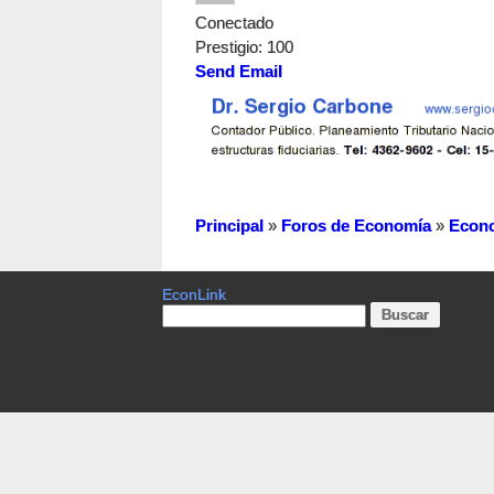
Conectado
Prestigio
: 100
Send Email
Principal
»
Foros de Economía
»
Econ
EconLink