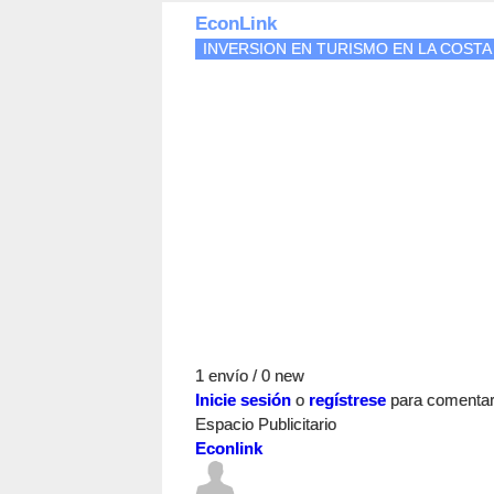
EconLink
INVERSION EN TURISMO EN LA COST
1 envío / 0 new
Inicie sesión
o
regístrese
para comenta
Espacio Publicitario
Econlink