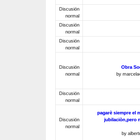
Discusión
normal
Discusión
normal
Discusión
normal
Discusión
Obra Soc
normal
by
marcela
Discusión
normal
pagarè siempre el 
Discusión
jubilaciòn,pero 
normal
by
albert