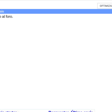
sis
al foro.