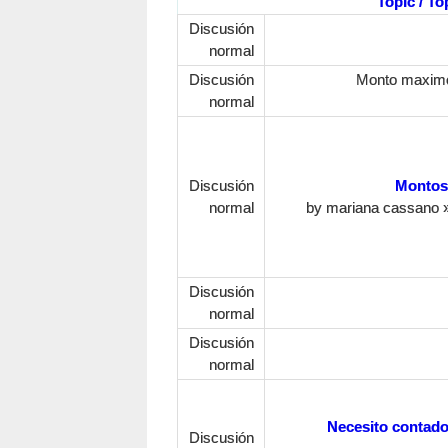
Topic / To
Discusión
normal
Discusión
Monto maximo 
normal
Discusión
Montos 
normal
by
mariana cassano
»
Discusión
normal
Discusión
normal
Necesito contad
Discusión