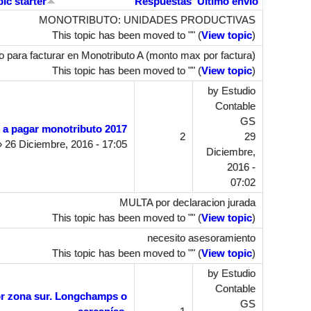
pic starter
Respuestas
Último envío
MONOTRIBUTO: UNIDADES PRODUCTIVAS
This topic has been moved to "" (
View topic
)
para facturar en Monotributo A (monto max por factura)
This topic has been moved to "" (
View topic
)
by
Estudio
Contable
GS
a pagar monotributo 2017
2
29
 26 Diciembre, 2016 - 17:05
Diciembre,
2016 -
07:02
MULTA por declaracion jurada
This topic has been moved to "" (
View topic
)
necesito asesoramiento
This topic has been moved to "" (
View topic
)
by
Estudio
Contable
or zona sur. Longchamps o
GS