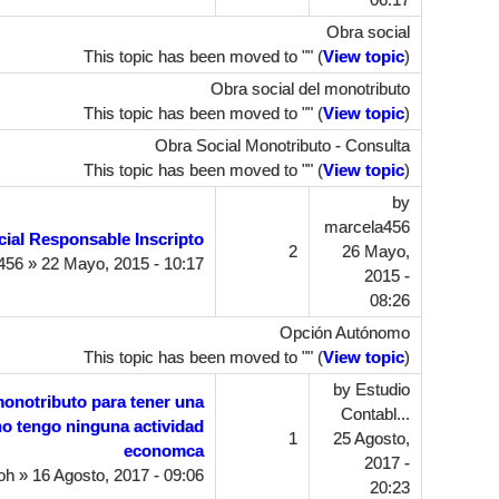
Obra social
This topic has been moved to "" (
View topic
)
Obra social del monotributo
This topic has been moved to "" (
View topic
)
Obra Social Monotributo - Consulta
This topic has been moved to "" (
View topic
)
by
marcela456
ial Responsable Inscripto
2
26 Mayo,
456
» 22 Mayo, 2015 - 10:17
2015 -
08:26
Opción Autónomo
This topic has been moved to "" (
View topic
)
by
Estudio
monotributo para tener una
Contabl...
no tengo ninguna actividad
1
25 Agosto,
economca
2017 -
oh
» 16 Agosto, 2017 - 09:06
20:23