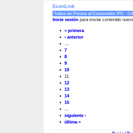
EconLink
Índice de Precios al Consumidor IPC
Cri
Inicie sesión
para enviar contenido nuevo 
« primera
‹ anterior
…
7
8
9
10
11
12
13
14
15
…
siguiente ›
última »