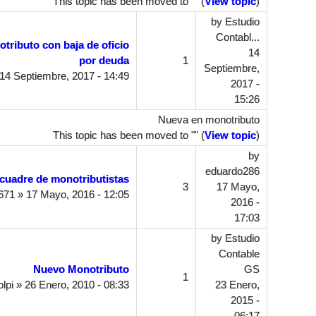
This topic has been moved to "" (
View topic
)
by
Estudio
Contabl...
tributo con baja de oficio
14
por deuda
1
Septiembre,
14 Septiembre, 2017 - 14:49
2017 -
15:26
Nueva en monotributo
This topic has been moved to "" (
View topic
)
by
eduardo286
uadre de monotributistas
3
17 Mayo,
671
» 17 Mayo, 2016 - 12:05
2016 -
17:03
by
Estudio
Contable
Nuevo Monotributo
GS
1
lpi
» 26 Enero, 2010 - 08:33
23 Enero,
2015 -
06:17