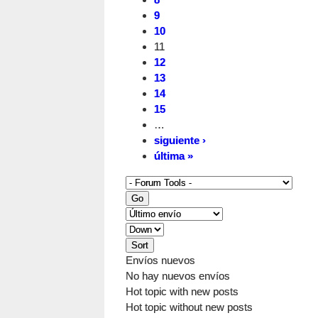
9
10
11
12
13
14
15
…
siguiente ›
última »
Envíos nuevos
No hay nuevos envíos
Hot topic with new posts
Hot topic without new posts