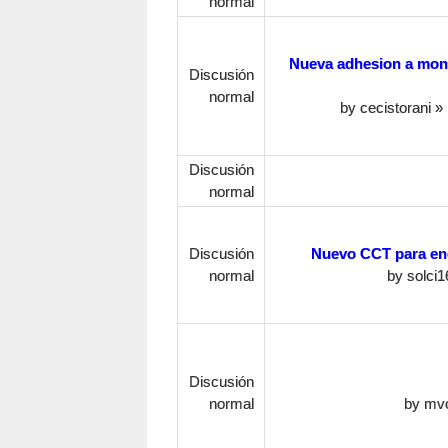
normal
Nueva adhesion a mono
Discusión
normal
by
cecistorani
» 
Discusión
normal
Discusión
Nuevo CCT para enc
normal
by
solci1
Discusión
normal
by
mvo