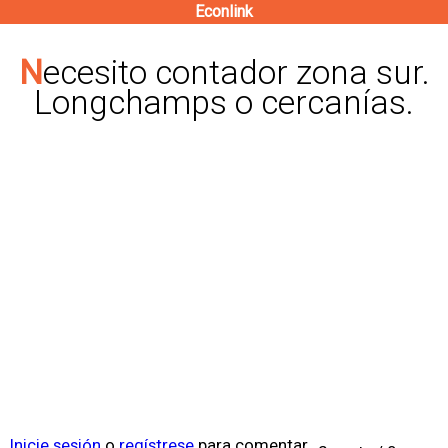
Econlink
Pasar
al
Necesito contador zona sur.
contenido
Longchamps o cercanías.
principal
Inicie sesión
o
regístrese
para comentar