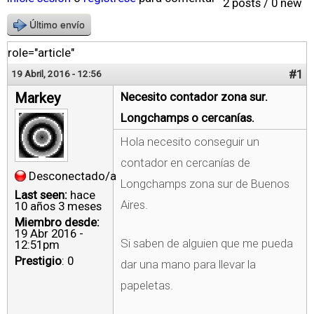
2 posts / 0 new
Último envío
role="article"
#1
19 Abril, 2016 - 12:56
Markey
Necesito contador zona sur.
Longchamps o cercanías.
Hola necesito conseguir un
contador en cercanías de
Desconectado/a
Longchamps zona sur de Buenos
Last seen:
hace
Aires.
10 años 3 meses
Miembro desde:
19 Abr 2016 -
Si saben de alguien que me pueda
12:51pm
Prestigio
: 0
dar una mano para llevar la
papeletas.