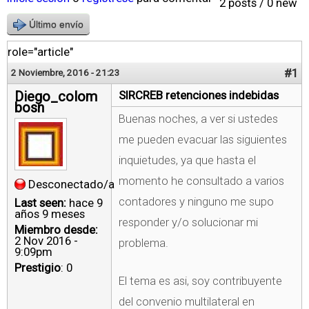
2 posts / 0 new
Último envío
role="article"
#1
2 Noviembre, 2016 - 21:23
Diego_colom
SIRCREB retenciones indebidas
bosn
Buenas noches, a ver si ustedes
me pueden evacuar las siguientes
inquietudes, ya que hasta el
momento he consultado a varios
Desconectado/a
contadores y ninguno me supo
Last seen:
hace 9
años 9 meses
responder y/o solucionar mi
Miembro desde:
2 Nov 2016 -
problema.
9:09pm
Prestigio
: 0
El tema es asi, soy contribuyente
del convenio multilateral en