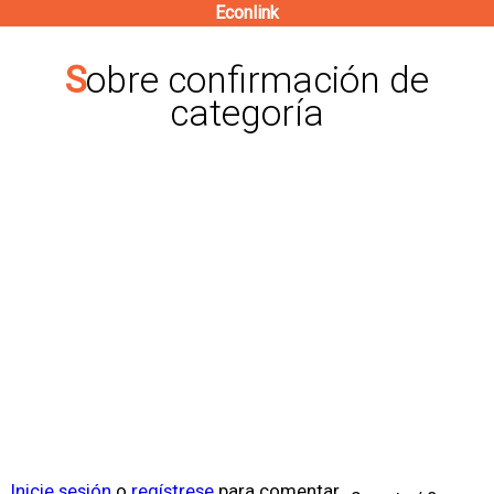
Econlink
Pasar
al
Sobre confirmación de
contenido
categoría
principal
Inicie sesión
o
regístrese
para comentar