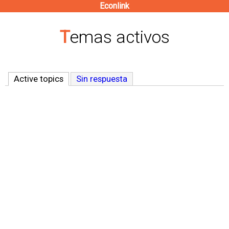
Econlink
Pasar
al
Temas activos
contenido
principal
Active topics
(solapa activa)
Sin respuesta