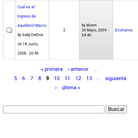
Cuál es el
Ingreso de
by
bloom
equilibrio? Macro
2
20 Mayo, 2009 -
Economía
by
Gaby.DeDios
04:40
on 18 Junio,
2008 - 20:49
« primera
‹ anterior
…
P
5
6
7
8
9
10
11
12
13
…
siguiente
á
›
última »
g
i
n
a
s