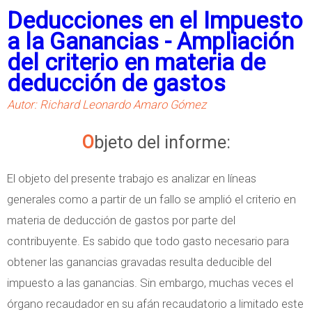
b
Deducciones en el Impuesto
r
a la Ganancias - Ampliación
e
del criterio en materia de
G
deducción de gastos
a
Autor: Richard Leonardo Amaro Gómez
s
t
Objeto del informe:
o
s
El objeto del presente trabajo es analizar en líneas
d
generales como a partir de un fallo se amplió el criterio en
e
materia de deducción de gastos por parte del
d
contribuyente. Es sabido que todo gasto necesario para
u
obtener las ganancias gravadas resulta deducible del
c
impuesto a las ganancias. Sin embargo, muchas veces el
i
órgano recaudador en su afán recaudatorio a limitado este