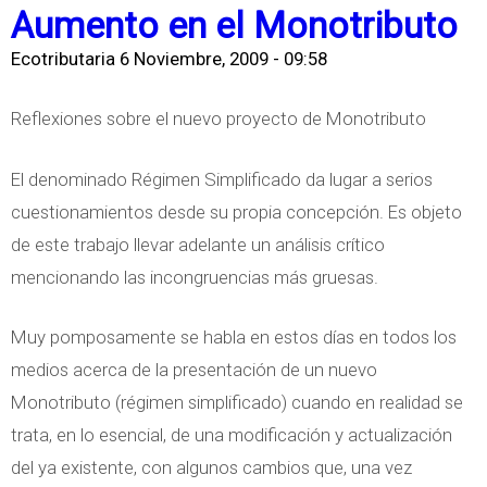
b
N
Aumento en el Monotributo
t
r
D
o
Ecotributaria
6 Noviembre, 2009 - 09:58
e
E
r
H
G
e
Reflexiones sobre el nuevo proyecto de Monotributo
o
A
s
n
S
El denominado Régimen Simplificado da lugar a serios
u
o
T
cuestionamientos desde su propia concepción. Es objeto
s
r
O
de este trabajo llevar adelante un análisis crítico
a
a
S
mencionando las incongruencias más gruesas.
d
r
F
o
i
Muy pomposamente se habla en estos días en todos los
A
s
o
medios acerca de la presentación de un nuevo
C
s
Monotributo (régimen simplificado) cuando en realidad se
T
trata, en lo esencial, de una modificación y actualización
U
del ya existente, con algunos cambios que, una vez
R