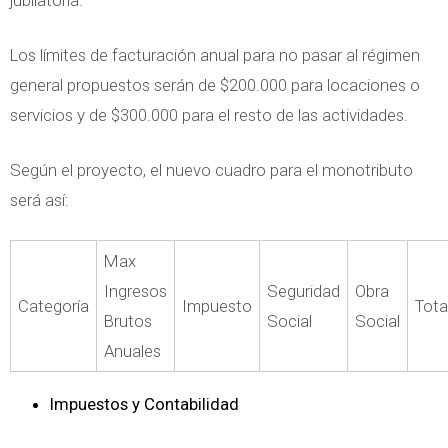
a
c
Los límites de facturación anual para no pasar al régimen
h
general propuestos serán de $200.000 para locaciones o
i
servicios y de $300.000 para el resto de las actividades.
n
Según el proyecto, el nuevo cuadro para el monotributo
e
será así:
a
Max
Ingresos
Seguridad
Obra
Categoría
Impuesto
Tota
Brutos
Social
Social
Anuales
Impuestos y Contabilidad