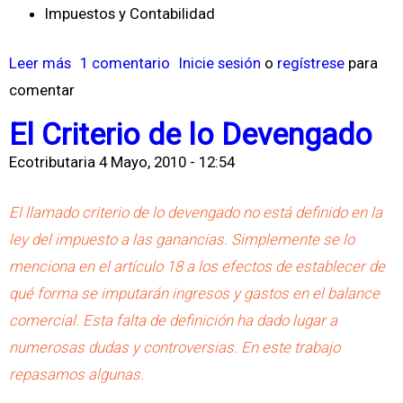
d
Impuestos y Contabilidad
o
Leer más
s
1 comentario
Inicie sesión
o
regístrese
para
s
comentar
o
e
b
n
El Criterio de lo Devengado
r
e
Ecotributaria
4 Mayo, 2010 - 12:54
e
l
D
R
El llamado criterio de lo devengado no está definido en la
e
é
ley del impuesto a las ganancias. Simplemente se lo
d
g
menciona en el artículo 18 a los efectos de establecer de
u
i
qué forma se imputarán ingresos y gastos en el balance
c
m
comercial. Esta falta de definición ha dado lugar a
c
e
numerosas dudas y controversias. En este trabajo
i
n
repasamos algunas.
o
d