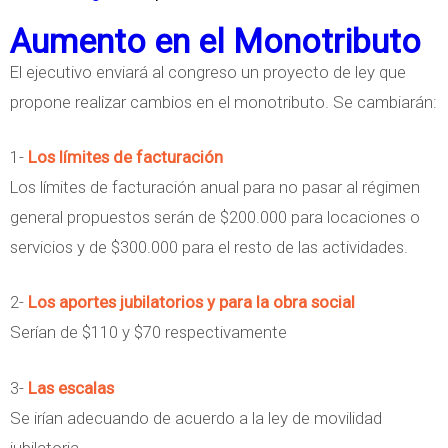
i
o
b
Aumento en el Monotributo
b
n
r
u
El ejecutivo enviará al congreso un proyecto de ley que
o
e
t
propone realizar cambios en el monotributo. Se cambiarán:
t
L
o
r
a
1-
Los límites de facturación
i
T
Los límites de facturación anual para no pasar al régimen
b
a
general propuestos serán de $200.000 para locaciones o
u
b
servicios y de $300.000 para el resto de las actividades.
t
l
o
i
2-
Los aportes jubilatorios y para la obra social
t
Serían de $110 y $70 respectivamente
a
d
3-
Las escalas
e
Se irían adecuando de acuerdo a la ley de movilidad
M
jubilatoria.