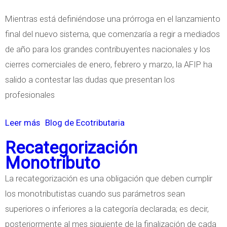
E
Mientras está definiéndose una prórroga en el lanzamiento
C
final del nuevo sistema, que comenzaría a regir a mediados
C
de año para los grandes contribuyentes nacionales y los
I
cierres comerciales de enero, febrero y marzo, la AFIP ha
Ó
salido a contestar las dudas que presentan los
N
profesionales
V
Í
Leer más
s
Blog de Ecotributaria
A
o
Recategorización
I
b
Monotributo
N
r
La recategorización es una obligación que deben cumplir
T
e
los monotributistas cuando sus parámetros sean
E
N
superiores o inferiores a la categoría declarada; es decir,
R
u
posteriormente al mes siguiente de la finalización de cada
N