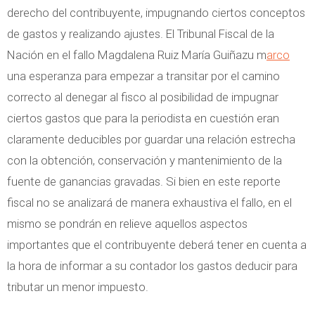
b
derecho del contribuyente, impugnando ciertos conceptos
l
de gastos y realizando ajustes. El Tribunal Fiscal de la
e
Nación en el fallo Magdalena Ruiz María Guiñazu m
arco
s
una esperanza para empezar a transitar por el camino
n
correcto al denegar al fisco al posibilidad de impugnar
o
ciertos gastos que para la periodista en cuestión eran
e
claramente deducibles por guardar una relación estrecha
s
con la obtención, conservación y mantenimiento de la
t
fuente de ganancias gravadas. Si bien en este reporte
a
fiscal no se analizará de manera exhaustiva el fallo, en el
b
mismo se pondrán en relieve aquellos aspectos
l
importantes que el contribuyente deberá tener en cuenta a
e
la hora de informar a su contador los gastos deducir para
c
tributar un menor impuesto.
i