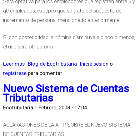
Será optativa para los empleadores que registren entre 6 y
q0 empleados, excepto que se trate del supuesto de
incremento de personal mencionado anteriormente.
Si con posterioridad la nómina disminuye a cinco o menos,
el uso será obligatorio-
Leer más
s
Blog de Ecotributaria
Inicie sesión
o
regístrese
o
para comentar
b
Nuevo Sistema de Cuentas
r
Tributarias
e
Ecotributaria
1 Febrero, 2008 - 17:04
C
O
ACLARACIONES DE LA AFIP SOBRE EL NUEVO SISTEMA
N
DE CUENTAS TRIBUTARIAS
F