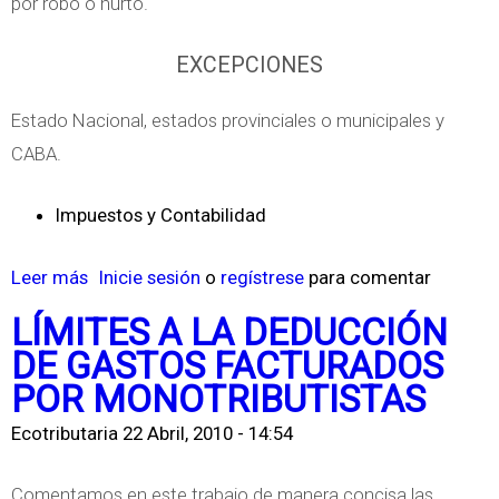
por robo o hurto.
p
d
l
o
EXCEPCIONES
i
s
a
Estado Nacional, estados provinciales o municipales y
e
c
CABA.
n
i
R
Impuestos y Contabilidad
ó
e
n
l
Leer más
s
Inicie sesión
o
regístrese
para comentar
d
a
o
e
LÍMITES A LA DEDUCCIÓN
c
b
l
DE GASTOS FACTURADOS
i
r
c
POR MONOTRIBUTISTAS
ó
e
r
n
Ecotributaria
22 Abril, 2010 - 14:54
R
i
d
é
t
e
Comentamos en este trabajo de manera concisa las