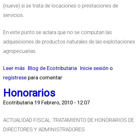
i
(nueve) si se trata de locaciones o prestaciones de
d
ó
servicios.
e
n
d
p
En este punto se aclara que no se computan las
u
a
adquisiciones de productos naturales de las explotaciones
c
r
agropecuarias.
c
a
i
Leer más
s
Blog de Ecotributaria
Inicie sesión
o
l
ó
regístrese
o
para comentar
a
n
b
t
Honorarios
d
r
r
e
Ecotributaria
19 Febrero, 2010 - 12:07
e
a
g
L
n
a
ACTUALIDAD FISCAL: TRATAMIENTO DE HONORARIOS DE
Í
s
s
DIRECTORES Y ADMINISTRADORES
M
f
t