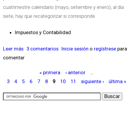
e
cuatrimestre calendario (mayo, setiembre y enero), al día
E
v
siete, hay que recategorizar si corresponde.
T
o
D
S
Impuestos y Contabilidad
E
i
L
s
Leer más
s
3 comentarios
Inicie sesión
o
regístrese
para
A
t
comentar
o
D
e
b
E
m
« primera
‹ anterior
…
r
P
C
a
3
4
5
6
7
8
9
10
11
siguiente ›
última »
e
á
L
d
R
g
A
e
e
i
R
C
c
n
A
u
a
a
C
e
t
s