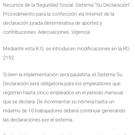
o
Recursos de la Seguridad Social. Sistema "Su Declaración".
c
d
Procedimiento para la confección vía Internet de la
i
e
declaración jurada determinativa de aportes y
a
R
contribuciones. Adecuaciones. Vigencia
s
e
s
Mediante esta R.G. se introducen modificaciones en la RG
i
2192.
d
e
Si bien la implementación será paulatina, el Sistema Su
n
Declaración será obligatoria para los empleadores que
c
registren hasta cinco empleados en el período mensual
i
que se declara. De incrementar su nómina hasta un
a
máximo de 10 trabajadores deberá continuar generando
las declaraciones por el sistema.