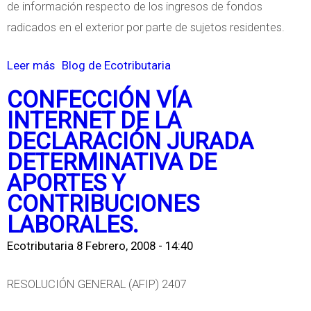
de información respecto de los ingresos de fondos
l
p
radicados en el exterior por parte de sujetos residentes.
M
u
o
e
Leer más
s
Blog de Ecotributaria
n
s
o
o
CONFECCIÓN VÍA
t
b
t
INTERNET DE LA
o
r
r
DECLARACIÓN JURADA
a
e
i
DETERMINATIVA DE
l
C
b
APORTES Y
a
o
u
CONTRIBUCIONES
s
n
t
LABORALES.
G
c
o
a
Ecotributaria
8 Febrero, 2008 - 14:40
e
n
p
RESOLUCIÓN GENERAL (AFIP) 2407
a
t
n