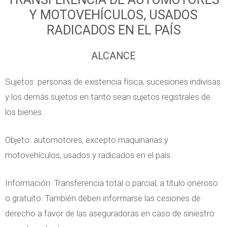
a
S
d
Y MOTOVEHÍCULOS, USADOS
l
u
e
RADICADOS EN EL PAÍS
a
e
l
G
l
ALCANCE
o
a
d
D
Sujetos: personas de existencia física, sucesiones indivisas
n
o
e
y los demás sujetos en tanto sean sujetos registrales de
a
s
v
los bienes.
n
d
e
c
e
n
Objeto: automotores, excepto maquinarias y
i
E
g
motovehículos, usados y radicados en el país.
a
m
a
s
p
d
Información: Transferencia total o parcial, a título oneroso
-
l
o
o gratuito. También deben informarse las cesiones de
A
e
derecho a favor de las aseguradoras en caso de siniestro
m
a