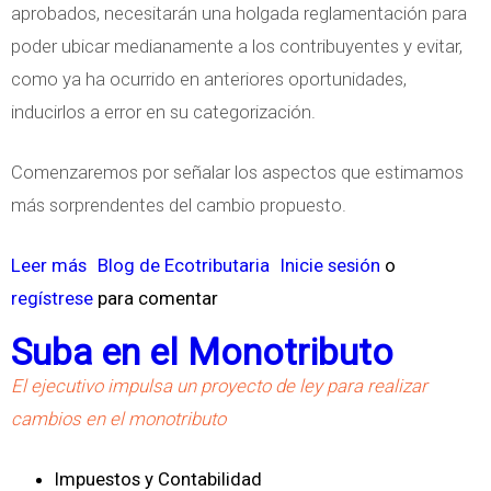
aprobados, necesitarán una holgada reglamentación para
A
poder ubicar medianamente a los contribuyentes y evitar,
D
como ya ha ocurrido en anteriores oportunidades,
O
inducirlos a error en su categorización.
S
P
Comenzaremos por señalar los aspectos que estimamos
O
más sorprendentes del cambio propuesto.
R
M
Leer más
s
Blog de Ecotributaria
Inicie sesión
o
O
regístrese
o
para comentar
N
b
Suba en el Monotributo
O
r
T
El ejecutivo impulsa un proyecto de ley para realizar
e
R
cambios en el monotributo
A
I
u
B
Impuestos y Contabilidad