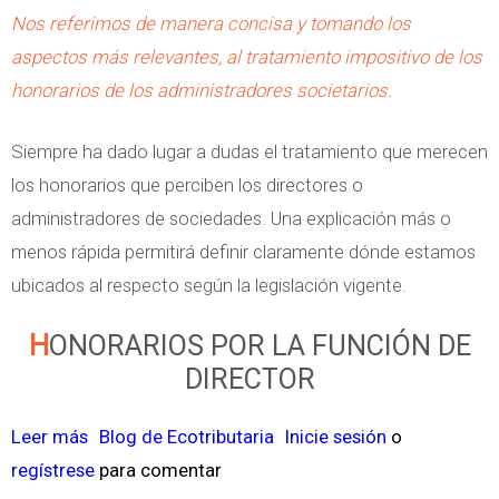
I
e
Nos referimos de manera concisa y tomando los
o
T
r
aspectos más relevantes, al tratamiento impositivo de los
s
E
e
honorarios de los administradores societarios.
S
n
A
c
Siempre ha dado lugar a dudas el tratamiento que merecen
L
i
los honorarios que perciben los directores o
A
a
administradores de sociedades. Una explicación más o
D
d
menos rápida permitirá definir claramente dónde estamos
E
e
ubicados al respecto según la legislación vigente.
D
a
HONORARIOS POR LA FUNCIÓN DE
U
u
DIRECTOR
C
t
C
o
Leer más
s
Blog de Ecotributaria
Inicie sesión
o
I
m
regístrese
o
para comentar
Ó
o