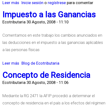
Leer más
s
Inicie sesión
o
regístrese
para comentar
o
Impuesto a las Ganancias
b
Ecotributaria
30 Agosto, 2008 - 11:10
r
e
Comentamos en este trabajo los cambios anunciados en
A
las deducciones en el impuesto a las ganancias aplicables
u
a las personas físicas
m
e
Leer más
s
Blog de Ecotributaria
n
o
Concepto de Residencia
t
b
o
Ecotributaria
30 Agosto, 2008 - 11:06
r
e
e
Mediante la RG 2471 la AFIP procedió a determinar el
n
I
concepto de residencia en el país a los efectos del régimen
e
m