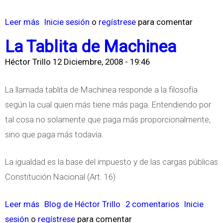
m
U
e
Leer más
s
Inicie sesión
o
regístrese
para comentar
T
n
o
I
La Tablita de Machinea
t
b
S
o
Héctor Trillo
12 Diciembre, 2008 - 19:46
r
T
e
e
A
La llamada tablita de Machinea responde a la filosofía
n
S
S
según la cual quien más tiene más paga. Entendiendo por
e
u
tal cosa no solamente que paga más proporcionalmente,
l
b
sino que paga más todavía.
M
a
o
e
La igualdad es la base del impuesto y de las cargas públicas
n
n
Constitución Nacional (Art. 16)
o
e
t
l
Leer más
s
Blog de Héctor Trillo
2 comentarios
Inicie
r
M
sesión
o
regístrese
o
para comentar