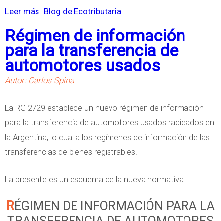
n
e
Leer más
s
Blog de Ecotributaria
e
R
o
Régimen de información
s
e
b
para la transferencia de
e
t
r
automotores usados
n
e
e
e
Autor: Carlos Spina
n
E
l
c
l
La RG 2729 establece un nuevo régimen de información
I
i
C
para la transferencia de automotores usados radicados en
m
ó
r
la Argentina, lo cual a los regímenes de información de las
p
n
i
transferencias de bienes registrables.
u
s
t
e
o
e
La presente es un esquema de la nueva normativa.
s
b
r
t
r
i
RÉGIMEN DE INFORMACIÓN PARA LA
o
e
o
TRANSFERENCIA DE AUTOMOTORES