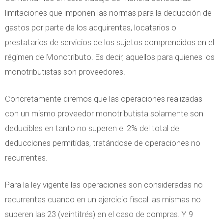
g
e
D
limitaciones que imponen las normas para la deducción de
i
r
e
gastos por parte de los adquirentes, locatarios o
m
i
p
prestatarios de servicios de los sujetos comprendidos en el
e
o
e
régimen de Monotributo. Es decir, aquellos para quienes los
n
e
n
monotributistas son proveedores.
d
n
d
e
m
Concretamente diremos que las operaciones realizadas
e
i
a
con un mismo proveedor monotributista solamente son
n
n
t
deducibles en tanto no superen el 2% del total de
c
f
e
deducciones permitidas, tratándose de operaciones no
i
o
r
recurrentes.
a
r
i
m
Para la ley vigente las operaciones son consideradas no
a
a
recurrentes cuando en un ejercicio fiscal las mismas no
d
c
superen las 23 (veintitrés) en el caso de compras. Y 9
e