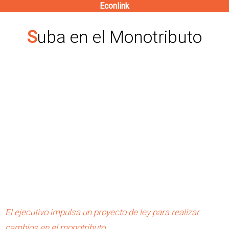
Econlink
Pasar
al
Suba en el Monotributo
contenido
principal
El ejecutivo impulsa un proyecto de ley para realizar
cambios en el monotributo