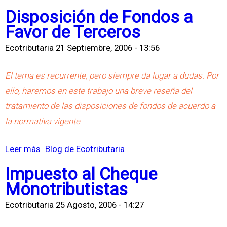
n
o
Disposición de Fondos a
t
b
Favor de Terceros
i
r
Ecotributaria
21 Septiembre, 2006 - 13:56
e
e
v
C
El tema es recurrente, pero siempre da lugar a dudas. Por
a
o
ello, haremos en este trabajo una breve reseña del
s
n
tratamiento de las disposiciones de fondos de acuerdo a
i
t
la normativa vigente
ó
r
n
a
Leer más
s
Blog de Ecotributaria
t
o
Impuesto al Cheque
o
b
Monotributistas
d
r
e
Ecotributaria
25 Agosto, 2006 - 14:27
e
L
D