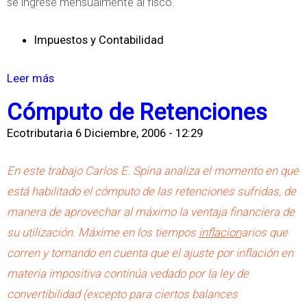
se ingrese mensualmente al fisco.
m
u
Impuestos y Contabilidad
e
b
Leer más
s
l
o
Cómputo de Retenciones
e
b
s
Ecotributaria
6 Diciembre, 2006 - 12:29
r
f
e
En este trabajo Carlos E. Spina analiza el momento en que
r
I
está habilitado el cómputo de las retenciones sufridas, de
e
m
manera de aprovechar al máximo la ventaja financiera de
n
p
su utilización. Máxime en los tiempos
inflacion
arios que
t
u
corren y tomando en cuenta que el ajuste por inflación en
e
e
materia impositiva continúa vedado por la ley de
a
s
convertibilidad (excepto para ciertos balances
l
t