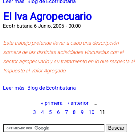
Leer más
s
Blog de Ecotributaria
s
o
El Iva Agropecuario
t
b
o
Ecotributaria
6 Junio, 2005 - 00:00
r
a
e
Este trabajo pretende llevar a cabo una descripción
l
T
somera de las distintas actividades vinculadas con el
a
r
sector agropecuario y su tratamiento en lo que respecta al
s
a
Impuesto al Valor Agregado.
G
b
a
a
Leer más
s
Blog de Ecotributaria
n
j
o
a
o
« primera
‹ anterior
…
b
P
n
E
3
4
5
6
7
8
9
10
11
r
á
c
v
e
g
i
e
E
i
a