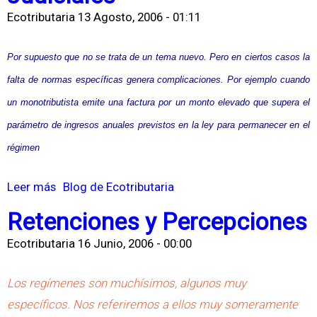
e
Ecotributaria
13 Agosto, 2006 - 01:11
d
I
o
m
Por supuesto que no se trata de un tema nuevo. Pero en ciertos casos la
s
p
falta de normas específicas genera complicaciones. Por ejemplo cuando
a
u
un monotributista emite una factura por un monto elevado que supera el
F
e
a
parámetro de ingresos anuales previstos en la ley para permanecer en el
s
v
régimen
t
o
o
Leer más
s
Blog de Ecotributaria
r
a
o
d
l
Retenciones y Percepciones
b
e
C
Ecotributaria
16 Junio, 2006 - 00:00
r
T
h
e
e
e
Los regímenes son muchísimos, algunos muy
L
r
q
específicos. Nos referiremos a ellos muy someramente
a