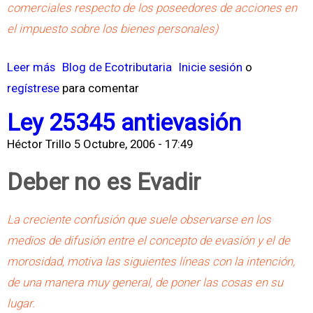
comerciales respecto de los poseedores de acciones en
I
o
el impuesto sobre los bienes personales)
V
a
A
l
Leer más
s
Blog de Ecotributaria
Inicie sesión
o
V
regístrese
o
para comentar
a
b
Ley 25345 antievasión
l
r
o
Héctor Trillo
5 Octubre, 2006 - 17:49
e
r
C
Deber no es Evadir
A
ó
g
m
La creciente confusión que suele observarse en los
r
p
medios de difusión entre el concepto de evasión y el de
e
u
morosidad, motiva las siguientes líneas con la intención,
g
t
de una manera muy general, de poner las cosas en su
a
o
lugar.
d