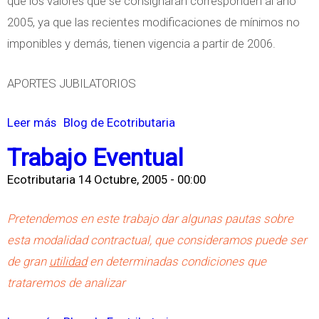
a
que los valores que se consignarán corresponden al año
s
e
r
2005, ya que las recientes modificaciones de mínimos no
s
i
imponibles y demás, tienen vigencia a partir de 2006.
P
o
a
APORTES JUBILATORIOS
s
t
J
r
Leer más
s
Blog de Ecotributaria
u
o
o
d
Trabajo Eventual
n
b
i
Ecotributaria
14 Octubre, 2005 - 00:00
a
r
c
l
e
i
Pretendemos en este trabajo dar algunas pautas sobre
e
I
a
esta modalidad contractual, que consideramos puede ser
s
m
l
de gran
utilidad
en determinadas condiciones que
p
e
trataremos de analizar
u
s
e