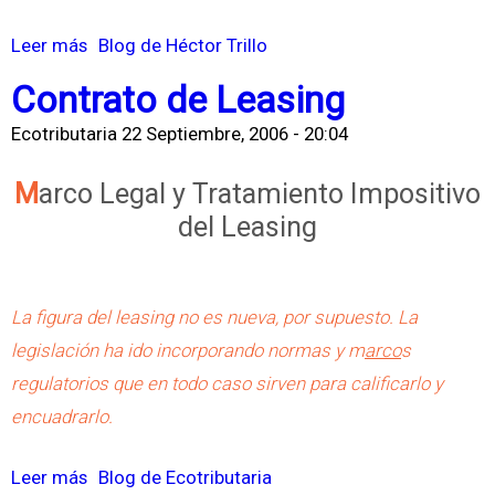
d
o
e
Leer más
s
Blog de Héctor Trillo
-
R
o
Contrato de Leasing
I
e
b
V
Ecotributaria
22 Septiembre, 2006 - 20:04
t
r
A
e
e
Marco Legal y Tratamiento Impositivo
n
L
del Leasing
c
e
i
y
o
2
La figura del leasing no es nueva, por supuesto. La
n
5
legislación ha ido incorporando normas y m
arco
s
e
3
regulatorios que en todo caso sirven para calificarlo y
s
4
encuadrarlo.
5
a
Leer más
s
Blog de Ecotributaria