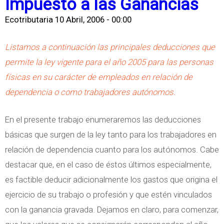
Impuesto a las Ganancias
a
n
b
o
s
e
Ecotributaria
10 Abril, 2006 - 00:00
r
t
s
e
r
Listamos a continuación las principales deducciones que
y
C
i
permite la ley vigente para el año 2005 para las personas
P
o
b
físicas en su carácter de empleados en relación de
e
n
u
dependencia o como trabajadores autónomos.
r
t
t
c
r
o
En el presente trabajo enumeraremos las deducciones
e
i
-
básicas que surgen de la ley tanto para los trabajadores en
p
b
H
relación de dependencia cuanto para los autónomos. Cabe
c
u
o
destacar que, en el caso de éstos últimos especialmente,
i
c
n
es factible deducir adicionalmente los gastos que origina el
o
i
o
ejercicio de su trabajo o profesión y que estén vinculados
n
o
r
con la ganancia gravada. Dejamos en claro, para comenzar,
e
n