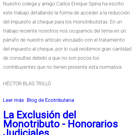
Nuestro colega y amigo Carlos Enrique Spina ha escrito
e
i
este trabajo detallando la forma de acceder a la reducción
a
s
del impuesto al cheque para los monotributistas. En un
s
p
trabajo reciente nosotros nos ocupamos del tema en un
i
o
párrafo de nuestro artículo vinculado con el tratamiento
n
s
del impuesto al cheque, por lo cual recibimos gran cantidad
g
i
de consultas debido a que no son pocos los
c
contribuyentes que no tienen presente esta normativa
i
ó
HÉCTOR BLAS TRILLO
n
d
Leer más
s
Blog de Ecotributaria
e
o
La Exclusión del
F
b
Monotributo - Honorarios
o
r
Judiciales
n