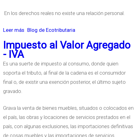
En los derechos reales no existe una relación personal.
Leer más
s
Blog de Ecotributaria
o
Impuesto al Valor Agregado
b
- IVA
r
Es una suerte de impuesto al consumo, donde quien
e
soporta el tributo, al final de la cadena es el consumidor
E
final o, de existir una exención posterior, el último sujeto
l
gravado.
U
s
Grava la venta de bienes muebles, situados o colocados en
u
el país, las obras y locaciones de servicios prestados en el
f
país, con algunas exclusiones, las importaciones definitivas
r
de cosas muebles y las importaciones de servicios.