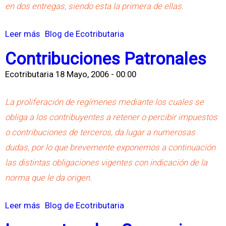
c
u
en dos entregas, siendo esta la primera de ellas.
E
e
e
x
r
M
Leer más
s
Blog de Ecotributaria
c
o
o
o
Contribuciones Patronales
l
s
n
b
u
Ecotributaria
18 Mayo, 2006 - 00:00
o
r
s
t
e
La proliferación de regímenes mediante los cuales se
i
r
R
obliga a los contribuyentes a retener o percibir impuestos
ó
i
e
o contribuciones de terceros, da lugar a numerosas
n
b
t
dudas, por lo que brevemente exponemos a continuación
d
u
e
las distintas obligaciones vigentes con indicación de la
e
t
n
norma que le da origen.
l
i
c
M
s
i
Leer más
s
Blog de Ecotributaria
o
t
o
o
n