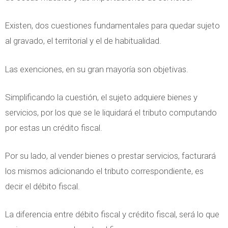
u
c
Existen, dos cuestiones fundamentales para quedar sujeto
t
al gravado, el territorial y el de habitualidad.
o
O
Las exenciones, en su gran mayoría son objetivas.
n
e
Simplificando la cuestión, el sujeto adquiere bienes y
r
servicios, por los que se le liquidará el tributo computando
o
por estas un crédito fiscal.
s
Por su lado, al vender bienes o prestar servicios, facturará
o
los mismos adicionando el tributo correspondiente, es
d
decir el débito fiscal.
e
I
La diferencia entre débito fiscal y crédito fiscal, será lo que
n