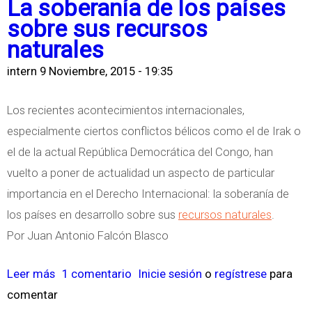
La soberanía de los países
c
b
sobre sus recursos
o
r
naturales
m
e
intern
9 Noviembre, 2015 - 19:35
e
L
s
a
Los recientes acontecimientos internacionales,
n
U
especialmente ciertos conflictos bélicos como el de Irak o
e
E
el de la actual República Democrática del Congo, han
w
f
vuelto a poner de actualidad un aspecto de particular
2
i
importancia en el Derecho Internacional: la soberanía de
0
n
los países en desarrollo sobre sus
recursos naturales
.
3
a
Por Juan Antonio Falcón Blasco
0
l
U
i
Leer más
s
1 comentario
Inicie sesión
o
regístrese
para
n
z
comentar
o
i
a