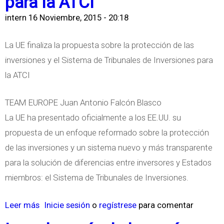
para la ATCI
u
intern
16 Noviembre, 2015 - 20:18
r
o
La UE finaliza la propuesta sobre la protección de las
p
inversiones y el Sistema de Tribunales de Inversiones para
e
la ATCI
a
n
TEAM EUROPE Juan Antonio Falcón Blasco
U
La UE ha presentado oficialmente a los EE.UU. su
n
propuesta de un enfoque reformado sobre la protección
i
de las inversiones y un sistema nuevo y más transparente
o
para la solución de diferencias entre inversores y Estados
n
miembros: el Sistema de Tribunales de Inversiones.
w
e
Leer más
s
Inicie sesión
o
regístrese
para comentar
l
o