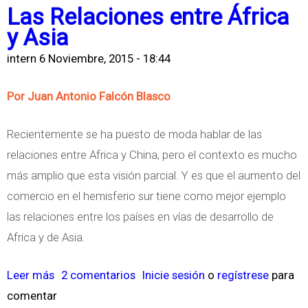
b
Las Relaciones entre África
t
l
r
y Asia
e
a
e
d
p
intern
6 Noviembre, 2015 - 18:44
L
N
r
a
a
Por Juan Antonio Falcón Blasco
o
s
t
p
o
Recientemente se ha puesto de moda hablar de las
i
u
b
relaciones entre Africa y China, pero el contexto es mucho
o
e
e
más amplio que esta visión parcial. Y es que el aumento del
n
s
r
comercio en el hemisferio sur tiene como mejor ejemplo
s
t
a
las relaciones entre los países en vías de desarrollo de
A
a
n
Africa y de Asia.
g
s
í
e
o
a
Leer más
s
2 comentarios
Inicie sesión
o
regístrese
para
n
b
d
comentar
o
d
r