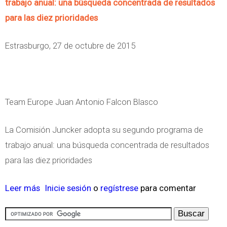
trabajo anual: una búsqueda concentrada de resultados
s
s
n
D
l
para las diez prioridades
u
e
k
e
a
s
n
s
v
s
Estrasburgo, 27 de octubre de 2015
r
t
a
e
i
e
r
n
l
n
c
e
d
o
v
u
Á
t
Team Europe Juan Antonio Falcon Blasco
p
e
r
f
e
m
r
s
r
La Comisión Juncker adopta su segundo programa de
c
e
s
o
i
trabajo anual: una búsqueda concentrada de resultados
h
n
i
s
c
para las diez prioridades
n
t
o
n
a
o
n
a
Leer más
s
Inicie sesión
o
regístrese
para comentar
y
l
e
t
o
A
o
s
u
b
s
g