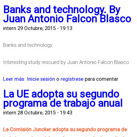
e
b
a
Banks and technology. By
e
l
r
f
Juan Antonio Falcon Blasco
l
o
e
o
a
intern
29 Octubre, 2015 - 19:13
s
L
r
p
p
a
S
r
Banks and technology.
a
s
u
o
í
R
s
Interesting study rescued by Juan Antonio Falcon Blasco
t
s
e
t
e
e
l
Leer más
s
Inicie sesión
o
regístrese
para comentar
a
c
s
a
o
i
c
La UE adopta su segundo
s
c
b
n
i
programa de trabajo anual
o
i
r
a
ó
b
intern
28 Octubre, 2015 - 19:43
o
e
b
n
r
n
B
l
d
La Comisión Juncker adopta su segundo programa de
e
e
a
e
e