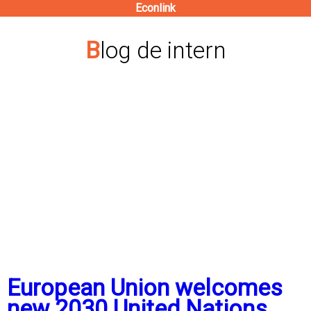
Econlink
Pasar
al
Blog de intern
contenido
principal
European Union welcomes
new 2030 United Nations