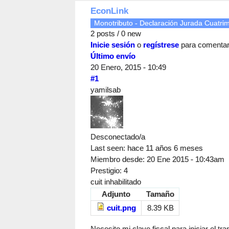
EconLink
Monotributo - Declaración Jurada Cuatrim
2 posts / 0 new
Inicie sesión
o
regístrese
para comenta
Último envío
20 Enero, 2015 - 10:49
#1
yamilsab
Desconectado/a
Last seen:
hace 11 años 6 meses
Miembro desde:
20 Ene 2015 - 10:43am
Prestigio
: 4
cuit inhabilitado
Adjunto
Tamaño
cuit.png
8.39 KB
Necesito mi clave fiscal para iniciar el tr