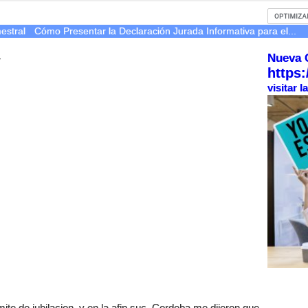
estral
Cómo Presentar la Declaración Jurada Informativa para el...
Nueva 
r
https:
visitar 
amite de jubilacion, y en la afip suc. Cordoba me dijeron que