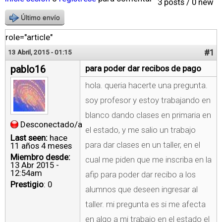
3 posts / 0 new
Último envío
role="article"
#1
13 Abril, 2015 - 01:15
pablo16
para poder dar recibos de pago
hola. queria hacerte una pregunta.
soy profesor y estoy trabajando en
blanco dando clases en primaria en
Desconectado/a
el estado, y me salio un trabajo
Last seen:
hace
para dar clases en un taller, en el
11 años 4 meses
Miembro desde:
cual me piden que me inscriba en la
13 Abr 2015 -
12:54am
afip para poder dar recibo a los
Prestigio
: 0
alumnos que deseen ingresar al
taller. mi pregunta es si me afecta
en algo a mi trabajo en el estado el