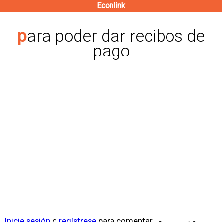
Econlink
Pasar
al
para poder dar recibos de
contenido
pago
principal
Inicie sesión
o
regístrese
para comentar