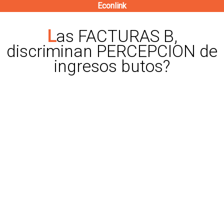
Econlink
Pasar
al
Las FACTURAS B,
contenido
discriminan PERCEPCION de
principal
ingresos butos?