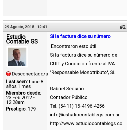
#2
29 Agosto, 2015 - 12:41
Estudio
Si la factura dice su número
Contable GS
Encontraron esto útil
Si la factura dice su número de
CUIT y Condición frente al IVA
"Responsable Monotributo", Sí.
Desconectado/a
Last seen:
hace 8
años 1 mes
Gabriel Sequino
Miembro desde:
Contador Público
23 Feb 2012 -
12:28am
Tel. (54 11) 15-4196-4256
Prestigio
: 179
info@estudiocontablegs.com.ar
http://www.estudiocontablegs.co