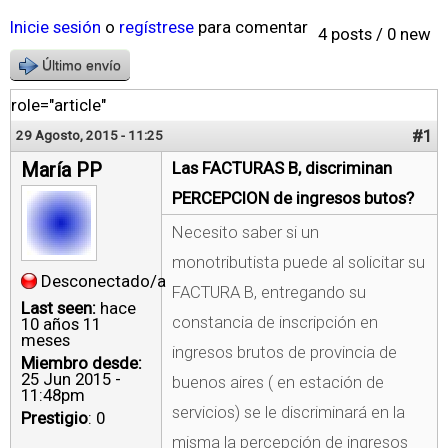
Inicie sesión
o
regístrese
para comentar
4 posts / 0 new
Último envío
role="article"
#1
29 Agosto, 2015 - 11:25
María PP
Las FACTURAS B, discriminan
PERCEPCION de ingresos butos?
Necesito saber si un
monotributista puede al solicitar su
Desconectado/a
FACTURA B, entregando su
Last seen:
hace
constancia de inscripción en
10 años 11
meses
ingresos brutos de provincia de
Miembro desde:
25 Jun 2015 -
buenos aires ( en estación de
11:48pm
servicios) se le discriminará en la
Prestigio
: 0
misma la percepción de ingresos