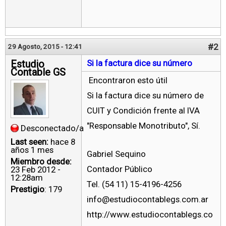
#2
29 Agosto, 2015 - 12:41
Estudio
Si la factura dice su número
Contable GS
Encontraron esto útil
Si la factura dice su número de
CUIT y Condición frente al IVA
"Responsable Monotributo", Sí.
Desconectado/a
Last seen:
hace 8
años 1 mes
Gabriel Sequino
Miembro desde:
Contador Público
23 Feb 2012 -
12:28am
Tel. (54 11) 15-4196-4256
Prestigio
: 179
info@estudiocontablegs.com.ar
http://www.estudiocontablegs.co