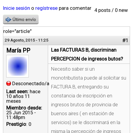
Inicie sesión
o
regístrese
para comentar
4 posts / 0 new
Último envío
role="article"
#1
29 Agosto, 2015 - 11:25
María PP
Las FACTURAS B, discriminan
PERCEPCION de ingresos butos?
Necesito saber si un
monotributista puede al solicitar su
Desconectado/a
FACTURA B, entregando su
Last seen:
hace
constancia de inscripción en
10 años 11
meses
ingresos brutos de provincia de
Miembro desde:
25 Jun 2015 -
buenos aires ( en estación de
11:48pm
servicios) se le discriminará en la
Prestigio
: 0
misma la percepción de ingresos