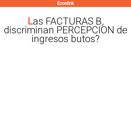
Econlink
Pasar
al
Las FACTURAS B,
contenido
discriminan PERCEPCION de
principal
ingresos butos?