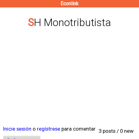
Econlink
Pasar
al
SH Monotributista
contenido
principal
Inicie sesión
o
regístrese
para comentar
3 posts / 0 new