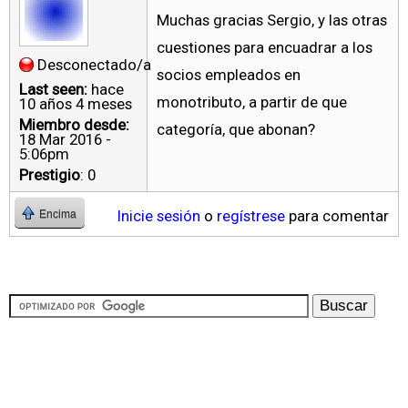
Muchas gracias Sergio, y las otras
cuestiones para encuadrar a los
Desconectado/a
socios empleados en
Last seen:
hace
monotributo, a partir de que
10 años 4 meses
Miembro desde:
categoría, que abonan?
18 Mar 2016 -
5:06pm
Prestigio
: 0
Inicie sesión
o
regístrese
para comentar
Encima