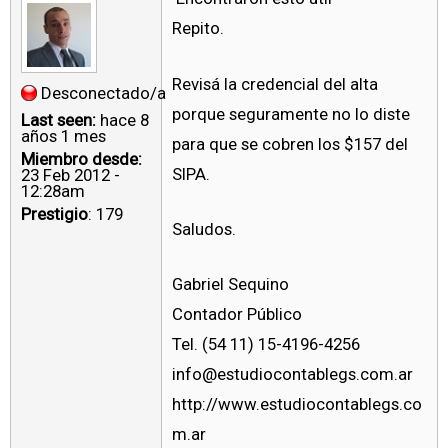
Repito.
Revisá la credencial del alta
Desconectado/a
porque seguramente no lo diste
Last seen:
hace 8
años 1 mes
para que se cobren los $157 del
Miembro desde:
SIPA.
23 Feb 2012 -
12:28am
Prestigio
: 179
Saludos.
Gabriel Sequino
Contador Público
Tel. (54 11) 15-4196-4256
info@estudiocontablegs.com.ar
http://www.estudiocontablegs.co
m.ar