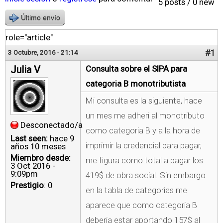
5 posts / 0 new
Último envío
role="article"
#1
3 Octubre, 2016 - 21:14
Julia V
Consulta sobre el SIPA para
categoria B monotributista
Mi consulta es la siguiente, hace
un mes me adheri al monotributo
Desconectado/a
como categoria B y a la hora de
Last seen:
hace 9
imprimir la credencial para pagar,
años 10 meses
Miembro desde:
me figura como total a pagar los
3 Oct 2016 -
9:09pm
419$ de obra social. Sin embargo
Prestigio
: 0
en la tabla de categorias me
aparece que como categoria B
deberia estar aportando 157$ al