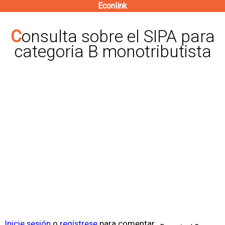
Econlink
Pasar
al
Consulta sobre el SIPA para
contenido
categoria B monotributista
principal
Inicie sesión
o
regístrese
para comentar