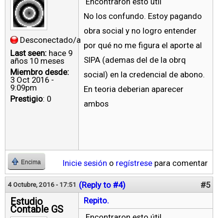
Encontraron esto útil
No los confundo. Estoy pagando
obra social y no logro entender
Desconectado/a
por qué no me figura el aporte al
Last seen:
hace 9
SIPA (ademas del de la obrq
años 10 meses
Miembro desde:
social) en la credencial de abono.
3 Oct 2016 -
9:09pm
En teoria deberian aparecer
Prestigio
: 0
ambos
Inicie sesión
o
regístrese
para comentar
Encima
(Reply to #4)
#5
4 Octubre, 2016 - 17:51
Estudio
Repito.
Contable GS
Encontraron esto útil