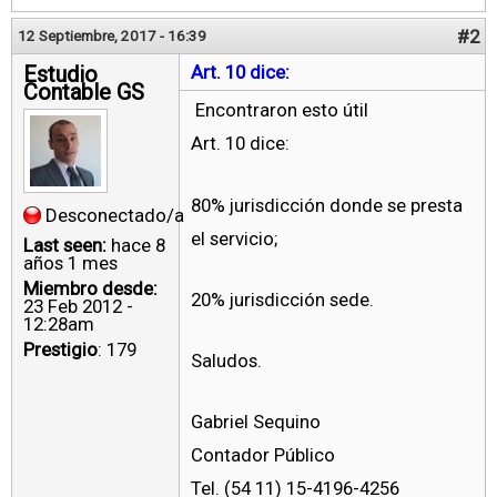
#2
12 Septiembre, 2017 - 16:39
Estudio
Art. 10 dice:
Contable GS
Encontraron esto útil
Art. 10 dice:
80% jurisdicción donde se presta
Desconectado/a
el servicio;
Last seen:
hace 8
años 1 mes
Miembro desde:
20% jurisdicción sede.
23 Feb 2012 -
12:28am
Prestigio
: 179
Saludos.
Gabriel Sequino
Contador Público
Tel. (54 11) 15-4196-4256