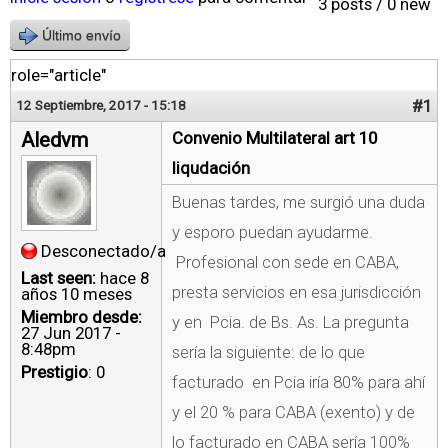
3 posts / 0 new
Último envío
role="article"
#1
12 Septiembre, 2017 - 15:18
Aledvm
Convenio Multilateral art 10
liqudación
Buenas tardes, me surgió una duda
y esporo puedan ayudarme.
Desconectado/a
Profesional con sede en CABA,
Last seen:
hace 8
presta servicios en esa jurisdicción
años 10 meses
Miembro desde:
y en Pcia. de Bs. As. La pregunta
27 Jun 2017 -
8:48pm
sería la siguiente: de lo que
Prestigio
: 0
facturado en Pcia iría 80% para ahí
y el 20 % para CABA (exento) y de
lo facturado en CABA sería 100%