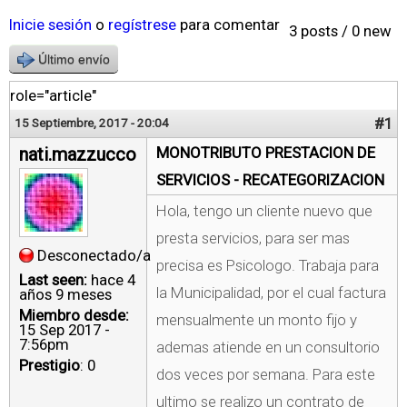
Inicie sesión
o
regístrese
para comentar
3 posts / 0 new
Último envío
role="article"
#1
15 Septiembre, 2017 - 20:04
nati.mazzucco
MONOTRIBUTO PRESTACION DE
SERVICIOS - RECATEGORIZACION
Hola, tengo un cliente nuevo que
presta servicios, para ser mas
Desconectado/a
precisa es Psicologo. Trabaja para
Last seen:
hace 4
la Municipalidad, por el cual factura
años 9 meses
Miembro desde:
mensualmente un monto fijo y
15 Sep 2017 -
7:56pm
ademas atiende en un consultorio
Prestigio
: 0
dos veces por semana. Para este
ultimo se realizo un contrato de