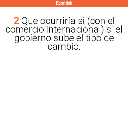
Econlink
Pasar
al
2 Que ocurriría si (con el
contenido
comercio internacional) si el
principal
gobierno sube el tipo de
cambio.