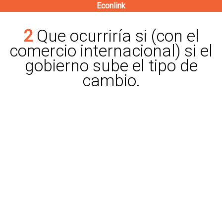
Econlink
Pasar
al
2 Que ocurriría si (con el
contenido
comercio internacional) si el
principal
gobierno sube el tipo de
cambio.