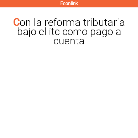
Econlink
Pasar
al
Con la reforma tributaria
contenido
bajo el itc como pago a
principal
cuenta