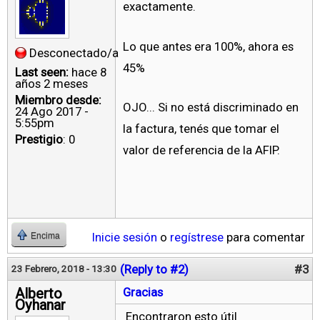
exactamente.
Lo que antes era 100%, ahora es
Desconectado/a
45%
Last seen:
hace 8
años 2 meses
Miembro desde:
OJO... Si no está discriminado en
24 Ago 2017 -
5:55pm
la factura, tenés que tomar el
Prestigio
: 0
valor de referencia de la AFIP.
Inicie sesión
o
regístrese
para comentar
Encima
(Reply to #2)
#3
23 Febrero, 2018 - 13:30
Alberto
Gracias
Oyhanar
Encontraron esto útil