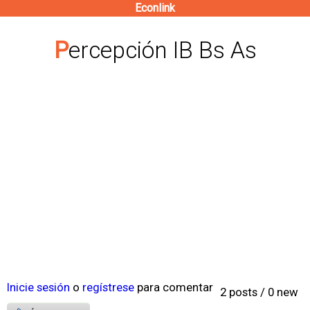
Econlink
Pasar
al
Percepción IB Bs As
contenido
principal
Inicie sesión
o
regístrese
para comentar
2 posts / 0 new