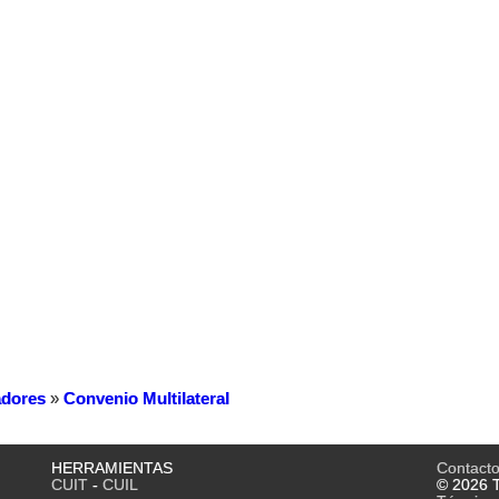
dores
»
Convenio Multilateral
HERRAMIENTAS
Contact
CUIT
-
CUIL
© 2026 T