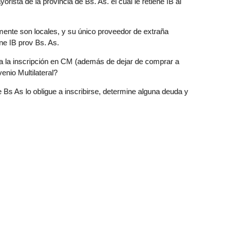
ista de la provincia de Bs. As. el cual le retiene IB al
ente son locales, y su único proveedor de extraña
ene IB prov Bs. As.
a a la inscripción en CM (además de dejar de comprar a
enio Multilateral?
e Bs As lo obligue a inscribirse, determine alguna deuda y