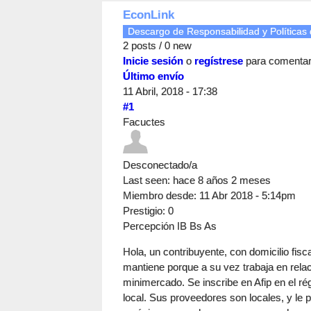
EconLink
Descargo de Responsabilidad y Políticas 
2 posts / 0 new
Inicie sesión
o
regístrese
para comenta
Último envío
11 Abril, 2018 - 17:38
#1
Facuctes
Desconectado/a
Last seen:
hace 8 años 2 meses
Miembro desde:
11 Abr 2018 - 5:14pm
Prestigio
: 0
Percepción IB Bs As
Hola, un contribuyente, con domicilio fisca
mantiene porque a su vez trabaja en relac
minimercado. Se inscribe en Afip en el r
local. Sus proveedores son locales, y le p