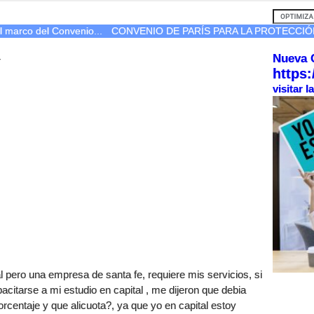
l marco del Convenio...
CONVENIO DE PARÍS PARA LA PROTECCIÓN
Nueva 
r
https:
visitar 
l pero una empresa de santa fe, requiere mis servicios, si
citarse a mi estudio en capital , me dijeron que debia
orcentaje y que alicuota?, ya que yo en capital estoy