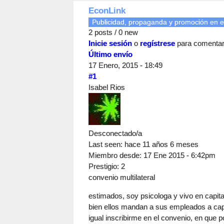
EconLink
Publicidad, propaganda y promoción en e
2 posts / 0 new
Inicie sesión
o
regístrese
para comenta
Último envío
17 Enero, 2015 - 18:49
#1
Isabel Rios
Desconectado/a
Last seen:
hace 11 años 6 meses
Miembro desde:
17 Ene 2015 - 6:42pm
Prestigio
: 2
convenio multilateral
estimados, soy psicologa y vivo en capita
bien ellos mandan a sus empleados a capa
igual inscribirme en el convenio, en que p