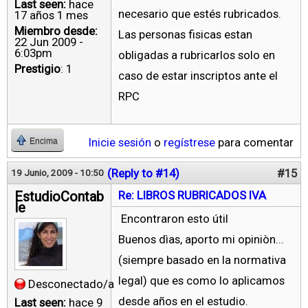
Last seen:
hace
necesario que estés rubricados.
17 años 1 mes
Miembro desde:
Las personas fisicas estan
22 Jun 2009 -
6:03pm
obligadas a rubricarlos solo en
Prestigio
: 1
caso de estar inscriptos ante el
RPC
Inicie sesión
o
regístrese
para comentar
Encima
(Reply to #14)
#15
19 Junio, 2009 - 10:50
EstudioContab
Re: LIBROS RUBRICADOS IVA
le
Encontraron esto útil
Buenos dìas, aporto mi opiniòn...
(siempre basado en la normativa
legal) que es como lo aplicamos
Desconectado/a
desde años en el estudio.
Last seen:
hace 9