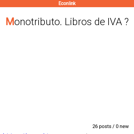
Econlink
Pasar
al
Monotributo. Libros de IVA ?
contenido
principal
26 posts / 0 new