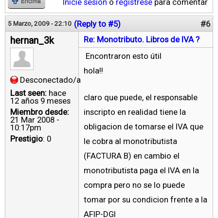
Inicie sesión
o
regístrese
para comentar
Encima
(Reply to #5)
#6
5 Marzo, 2009 - 22:10
hernan_3k
Re: Monotributo. Libros de IVA ?
Encontraron esto útil
hola!!
Desconectado/a
Last seen:
hace
claro que puede, el responsable
12 años 9 meses
Miembro desde:
inscripto en realidad tiene la
21 Mar 2008 -
obligacion de tomarse el IVA que
10:17pm
Prestigio
: 0
le cobra al monotributista
(FACTURA B) en cambio el
monotributista paga el IVA en la
compra pero no se lo puede
tomar por su condicion frente a la
AFIP-DGI