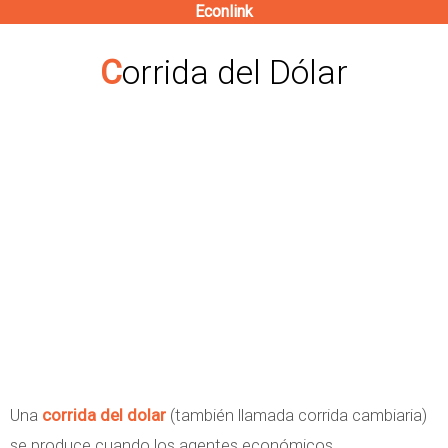
Econlink
Pasar
al
Corrida del Dólar
contenido
principal
Una
corrida del dolar
(también llamada corrida cambiaria)
se produce cuando los agentes económicos,