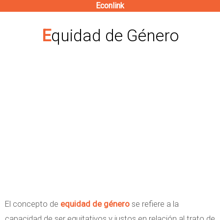
Econlink
Pasar
al
Equidad de Género
contenido
principal
El concepto de
equidad de género
se refiere a la
capacidad de ser equitativos y justos en relación al trato de