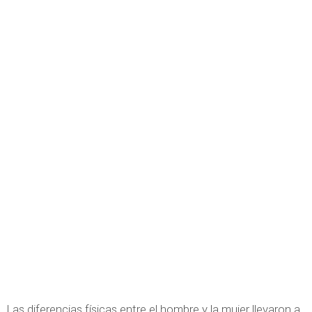
Las diferencias físicas entre el hombre y la mujer llevaron a