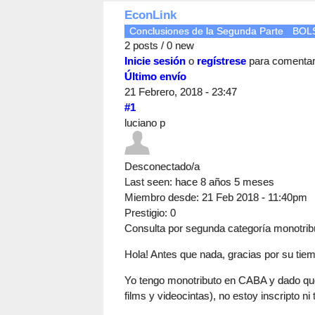
EconLink
Conclusiones de la Segunda Parte
BOLS
2 posts / 0 new
Inicie sesión
o
regístrese
para comenta
Último envío
21 Febrero, 2018 - 23:47
#1
luciano p
Desconectado/a
Last seen:
hace 8 años 5 meses
Miembro desde:
21 Feb 2018 - 11:40pm
Prestigio
: 0
Consulta por segunda categoría monotrib
Hola! Antes que nada, gracias por su tie
Yo tengo monotributo en CABA y dado que
films y videocintas), no estoy inscripto ni 